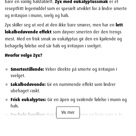
bare en vanlig halstablett.
Zyx med eukalyptussmak
er et
reseptfritt legemiddel som er spesielt utviklet for å lindre smerte
og irritasjon i munn, svelg og hals.
Zyx skiller seg ut ved at den ikke bare smører, men har en
lett
lokalbedøvende effekt
som døyver smerten der den trengs
mest. Med en frisk smak av eukalyptus gir den en kjølende og
behagelig følelse ved sår hals og irritasjon i svelget.
Hvorfor velge Zyx?
Smertestillende:
Virker direkte på smerte og irritasjon i
svelget.
Lokalbedøvende:
Gir en nummende effekt som lindrer
ubehaget raskt.
Frisk eukalyptus:
Gir en åpen og svalende følelse i munn og
hals.
Vis mer
For hele familien:
Kan brukes av voksne og barn over 6 år.
Viktig informasjon ved bruk:
Zyx skal ikke brukes
sammenhengende i mer enn 7 dager. Kontakt lege innen 3 dager