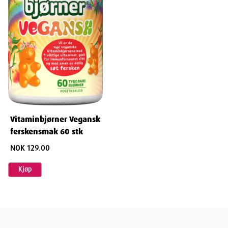
Depth
12
cm
Weight
162
g
Vitaminbjørner Vegansk
ferskensmak 60 stk
NOK 129.00
Kjøp