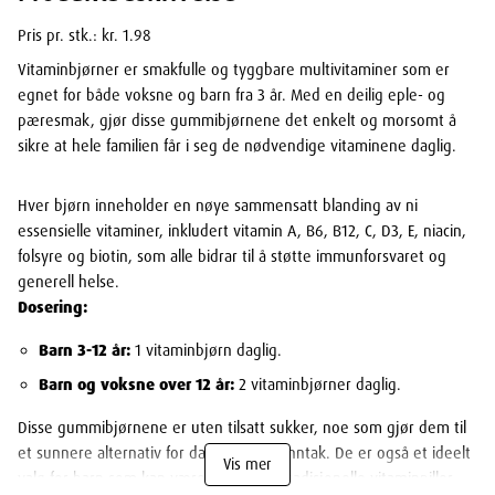
Pris pr. stk.: kr. 1.98
Vitaminbjørner er smakfulle og tyggbare multivitaminer som er
egnet for både voksne og barn fra 3 år. Med en deilig eple- og
pæresmak, gjør disse gummibjørnene det enkelt og morsomt å
sikre at hele familien får i seg de nødvendige vitaminene daglig.
Hver bjørn inneholder en nøye sammensatt blanding av ni
essensielle vitaminer, inkludert vitamin A, B6, B12, C, D3, E, niacin,
folsyre og biotin, som alle bidrar til å støtte immunforsvaret og
generell helse.
Dosering:
Barn 3-12 år:
1 vitaminbjørn daglig.
Barn og voksne over 12 år:
2 vitaminbjørner daglig.
Disse gummibjørnene er uten tilsatt sukker, noe som gjør dem til
et sunnere alternativ for daglig vitamininntak. De er også et ideelt
Vis mer
valg for barn som kan være kresne på tradisjonelle vitaminpiller.