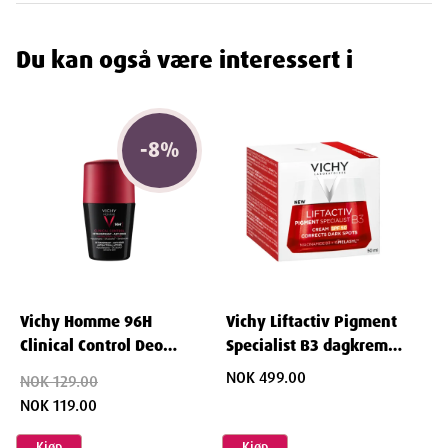
Du kan også være interessert i
-
8
%
Vichy Homme 96H
Vichy Liftactiv Pigment
Clinical Control Deo
Specialist B3 dagkrem
Antiperspirant med
SPF50 50 ml
NOK 499.00
NOK 129.00
parfyme 50 ml
NOK 119.00
Kjøp
Kjøp