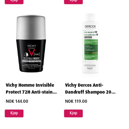
Vichy Homme Invisible
Vichy Dercos Anti-
Protect 72H Anti-stain
Dandruff Shampoo 200
Roll-on 50 ml
ml
NOK 144.00
NOK 119.00
Kjøp
Kjøp