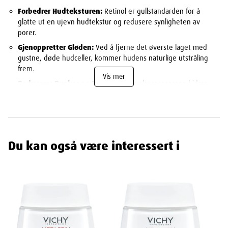
Forbedrer Hudteksturen:
Retinol er gullstandarden for å
glatte ut en ujevn hudtekstur og redusere synligheten av
porer.
Gjenoppretter Gløden:
Ved å fjerne det øverste laget med
gustne, døde hudceller, kommer hudens naturlige utstråling
frem.
Vis mer
Reduserer Rynker og Flekker:
Fornyelsesprosessen bidrar
også effektivt til å redusere fine linjer, rynker og
pigmentflekker.
Styrker og Balanserer:
Beriket med
probiotiske fraksjoner
som støtter og styrker hudbarrieren mens den fornyes.
Du kan også være interessert i
VIKTIG: Din Tilvenningsguide for Trygg Bruk
Retinol er kraftfullt, og huden trenger tid til å venne seg til det.
Følg denne planen nøye:
UKE 1:
Bruk serumet kun
2 kvelder
denne uken.
UKE 2:
Bruk serumet
annenhver kveld
.