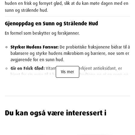
huden en frisk og fornyet glød, slik at du kan møte dagen med en
sunn og strålende hud.
Gjenoppdag en Sunn og Strålende Hud
En formel som beskytter og forskjønner.
Styrker Hudens Forsvar:
De probiotiske fraksjonene bidrar til å
balansere og styrke hudens mikrobiom og barriere, noe som er
avgjørende for en sunn hud.
Gir en Frisk Glød:
Vitamin Cg, en anerkjent antioksidant, er
Vis mer
kjent for sin evne til å lysne en livløs hudtone og gi en sunn og
strålende utstråling.
Reduserer Rynker:
Forsterket med
Hyaluronsyre
for å gi
intens fuktighet som jevner ut og reduserer synligheten av fine
linjer.
Du kan også være interessert i
Skånsom og Uten Parfyme:
En høytolerant formel som er
testet for å passe selv sensitiv hud.
Din Anbefalte Morgenrutine for en Glødende Hud