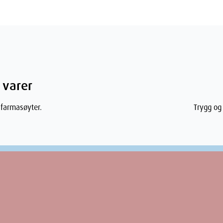
ner
4.7
cm
 varer
3.5
cm
 farmasøyter.
Trygg og 
9.4
cm
46
g