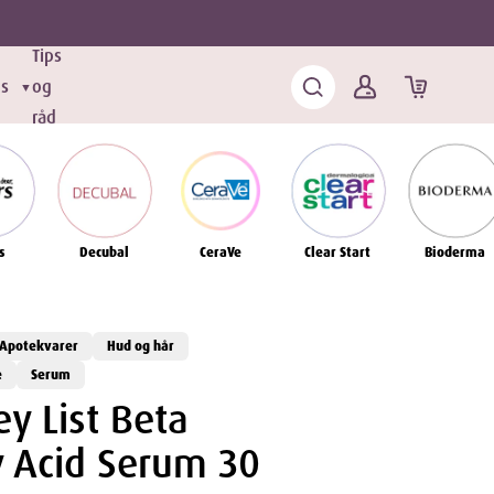
Tips
ds
og
▼
råd
s
Decubal
CeraVe
Clear Start
Bioderma
Apotekvarer
Hud og hår
e
Serum
ey List Beta
 Acid Serum 30