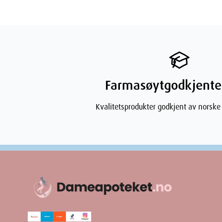
Dimensjo
Width
Farmasøytgodkjente
Height
Kvalitetsprodukter godkjent av norske
Depth
Weight