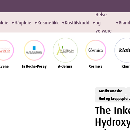
Helse
leie
Hårpleie
Kosmetikk
Kosttilskudd
og
Bran
▼
▼
▼
▼
▼
velvære
Avène
La Roche-Posay
A-derma
Cosmica
Klair
Ansiktsmaske
Hud og kroppsplei
The Ink
Hydroxy