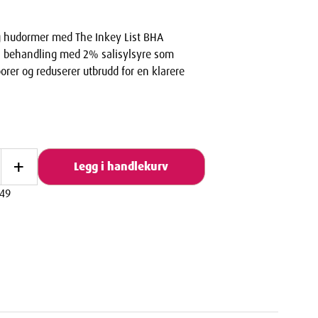
g hudormer med The Inkey List BHA
ll behandling med 2% salisylsyre som
porer og reduserer utbrudd for en klarere
+
Legg i handlekurv
49