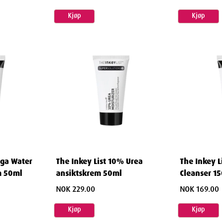
Kjøp
Kjøp
cid, Sodium Hyaluronate, Zinc PCA,
ega Water
The Inkey List 10% Urea
The Inkey Li
, Sodium Hydroxide, Ethylhexylglycerin,
m 50ml
ansiktskrem 50ml
Cleanser 1
ccinate.
NOK 229.00
NOK 169.00
Kjøp
Kjøp