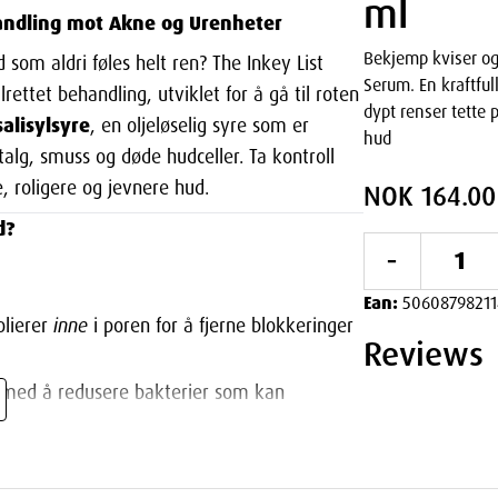
ml
handling mot Akne og Urenheter
Bekjemp kviser o
 som aldri føles helt ren? The Inkey List
Serum. En kraftfu
ettet behandling, utviklet for å gå til roten
dypt renser tette 
alisylsyre
, en oljeløselig syre som er
hud
talg, smuss og døde hudceller. Ta kontroll
, roligere og jevnere hud.
NOK 164.00
d?
-
Ean:
50608798211
olierer
inne
i poren for å fjerne blokkeringer
Reviews
 med å redusere bakterier som kan
re overflødig talg, noe som gir en mindre