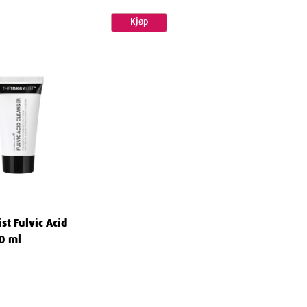
Kjøp
st Fulvic Acid
50 ml