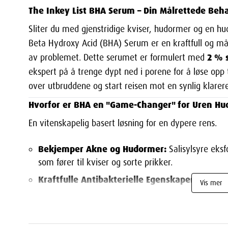
The Inkey List BHA Serum – Din Målrettede Be
Sliter du med gjenstridige kviser, hudormer og en hud
Beta Hydroxy Acid (BHA) Serum er en kraftfull og målr
2 % s
av problemet. Dette serumet er formulert med
ekspert på å trenge dypt ned i porene for å løse opp 
over utbruddene og start reisen mot en synlig klarere
Hvorfor er BHA en "Game-Changer" for Uren Hu
En vitenskapelig basert løsning for en dypere rens.
Bekjemper Akne og Hudormer:
Salisylsyre eksf
som fører til kviser og sorte prikker.
Kraftfulle Antibakterielle Egenskaper:
Hjelper
Vis mer
forårsake betente kviser.
Kontrollerer Oljeproduksjon:
Bidrar til å reduse
blank hud og færre fremtidige utbrudd.