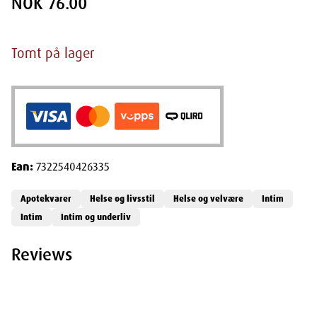
NOK 76.00
Tomt på lager
Ean:
7322540426335
Apotekvarer
Helse og livsstil
Helse og velvære
Intim
Intim
Intim og underliv
Reviews