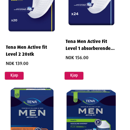
Dimensjoner
Width
9
cm
Tena Men Active Fit
Height
12.6
cm
Tena Men Active fit
Level 1 absorberende
Level 2 20stk
innlegg 24 stk
NOK 156.00
Depth
15.5
cm
NOK 139.00
Weight
179
g
Kjøp
Kjøp