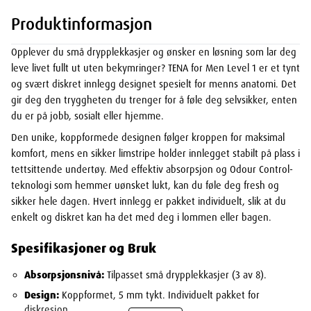
Produktinformasjon
Opplever du små drypplekkasjer og ønsker en løsning som lar deg
leve livet fullt ut uten bekymringer? TENA for Men Level 1 er et tynt
og svært diskret innlegg designet spesielt for menns anatomi. Det
gir deg den tryggheten du trenger for å føle deg selvsikker, enten
du er på jobb, sosialt eller hjemme.
Den unike, koppformede designen følger kroppen for maksimal
komfort, mens en sikker limstripe holder innlegget stabilt på plass i
tettsittende undertøy. Med effektiv absorpsjon og Odour Control-
teknologi som hemmer uønsket lukt, kan du føle deg fresh og
sikker hele dagen. Hvert innlegg er pakket individuelt, slik at du
enkelt og diskret kan ha det med deg i lommen eller bagen.
Spesifikasjoner og Bruk
Absorpsjonsnivå:
Tilpasset små drypplekkasjer (3 av 8).
Design:
Koppformet, 5 mm tykt. Individuelt pakket for
diskresjon.