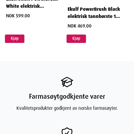
White elektrisk
Ekulf PowerBrush Black
tannbørste 1 stk
NOK 599.00
elektrisk tannbørste 1
stk
NOK 469.00
Kjøp
Kjøp
Farmasøytgodkjente varer
Kvalitetsprodukter godkjent av norske farmasøyter.