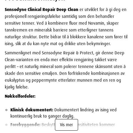
Sensodyne Clinical Repair Deep Clean
er utviklet for å gi deg en
profesjonell rengjøringsfølelse samtidig som den behandler
sensitive tenner. Ved å kombinere fluor med Novamin, skaper
tannkremen en mineralsk barriere som etterligner tannens
naturlige struktur. Dette bidrar til å blokkere kanalene som fører til
ising, slik at du kan nyte mat og drikke uten bekymringer.
Sammenlignet med Sensodyne Repair & Protect, gir denne Deep
Clean-varianten en enda mer effektiv rengjøring takket være
perlitt – et naturlig mineral som polerer tennene skånsomt uten å
skade den sensitive emaljen. Den forfriskende kombinasjonen av
eukalyptus og peppermynte etterlater munnen med en ren og
kjølig følelse.
Nøkkelfordeler:
Klinisk dokumentert:
Dokumentert lindring av ising ved
kontinuerlig bruk to ganger daglig.
Forebyggende:
Beskytter mot at sensitiviteten kommer
Vis mer
tilbake.