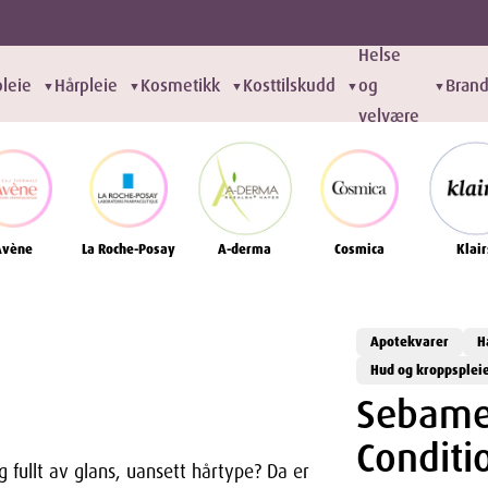
Helse
leie
Hårpleie
Kosmetikk
Kosttilskudd
og
Bran
▼
▼
▼
▼
▼
velvære
Avène
La Roche-Posay
A-derma
Cosmica
Klair
Apotekvarer
H
Hud og kroppsplei
Sebame
Conditi
fullt av glans, uansett hårtype? Da er