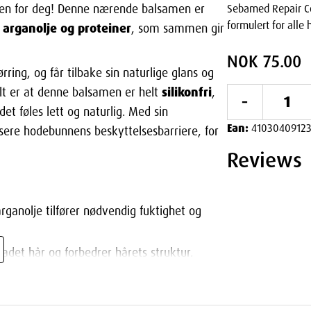
en for deg! Denne nærende balsamen er
Sebamed Repair C
formulert for alle 
 arganolje og proteiner
, som sammen gir
NOK 75.00
rring, og får tilbake sin naturlige glans og
silikonfri
lt er at denne balsamen er helt
,
-
et føles lett og naturlig. Med sin
Ean:
41030409123
ilisere hodebunnens beskyttelsesbarriere, for
!
Reviews
rganolje tilfører nødvendig fuktighet og
adet hår og forbedrer hårets struktur.
 og mykhet.
odebunn.