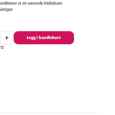
onditioner er en nærende hårbalsam
hårtyper
+
Legg i handlekurv
12