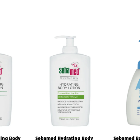
 naturlig hår.
hårtyper.
 påfør en passende mengde balsam fra
ter for maksimal effekt, og skyll deretter
Sebamed sjampo
jerne med din favoritt
.
men for å tilføre fuktighet, styrke og glans
ener hver dag!
zing Body
Sebamed Hydrating Body
Sebamed Ba