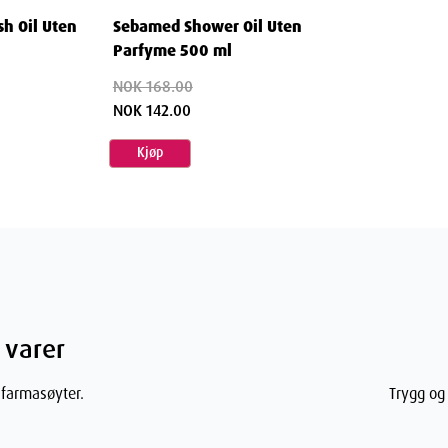
13.4
cm
h Oil Uten
Sebamed Shower Oil Uten
Parfyme 500 ml
8
cm
NOK 168.00
NOK 142.00
227
g
Kjøp
 varer
 farmasøyter.
Trygg og 