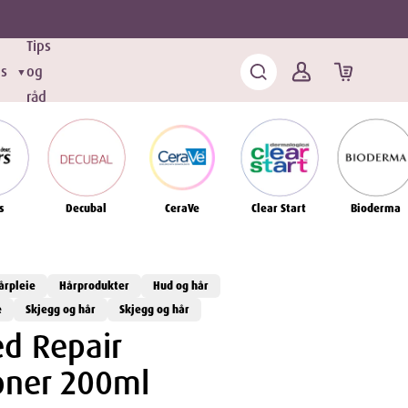
Tips
ds
og
▼
råd
s
Decubal
CeraVe
Clear Start
Bioderma
årpleie
Hårprodukter
Hud og hår
e
Skjegg og hår
Skjegg og hår
d Repair
oner 200ml