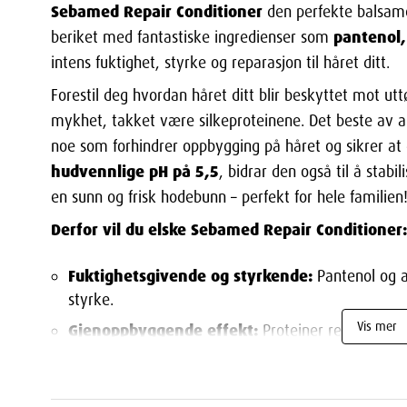
Sebamed Repair Conditioner
den perfekte balsam
pantenol,
beriket med fantastiske ingredienser som
intens fuktighet, styrke og reparasjon til håret ditt.
Forestil deg hvordan håret ditt blir beskyttet mot uttø
mykhet, takket være silkeproteinene. Det beste av a
noe som forhindrer oppbygging på håret og sikrer at d
hudvennlige pH på 5,5
, bidrar den også til å stab
en sunn og frisk hodebunn – perfekt for hele familien
Derfor vil du elske Sebamed Repair Conditioner:
Fuktighetsgivende og styrkende:
Pantenol og a
styrke.
Vis mer
Gjenoppbyggende effekt:
Proteiner reparerer sk
Beskytter mot uttørking:
Silkeprotein gir glans
Hudvennlig pH 5,5:
Fremmer en sunn og frisk h