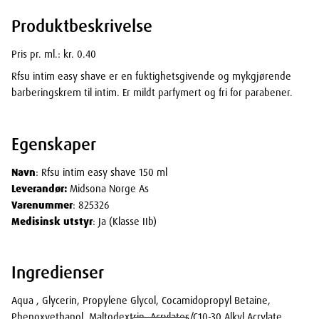
Produktbeskrivelse
Pris pr. ml.: kr. 0.40
Rfsu intim easy shave er en fuktighetsgivende og mykgjørende
barberingskrem til intim. Er mildt parfymert og fri for parabener.
Egenskaper
Navn
: Rfsu intim easy shave 150 ml
Leverandør:
Midsona Norge As
Varenummer
: 825326
Medisinsk utstyr
: Ja (Klasse IIb)
Ingredienser
Aqua , Glycerin, Propylene Glycol, Cocamidopropyl Betaine,
Phenoxyethanol, Maltodextrin, Acrylates/C10-30 Alkyl Acrylate