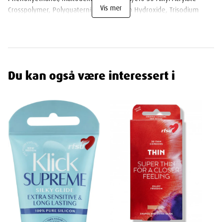
Vis mer
Crosspolymer, Polyquaternium-7, Sodium Hydroxide, Trisodium
Sulfosuccinate, Parfum, Ethylhexylglycerin, Allantoin, Peg-40
Hydrogenated Castor Oil, Disodium Edta, Limnanthes Alba Seed Oil,
Chamomilla Recutita Flower Extract
Du kan også være interessert i
Dimensjoner
Width
5
cm
Height
15.6
cm
Depth
5
cm