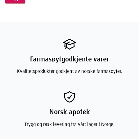
Carotene, Xanthophylls, Helianthus Annuus (Sunflower) Seed Oil,
Rosmarinus Officinalis (Rosemary) Leaf Extract, Lactic Acid, Sodium
Hydroxide, Citronellol, Geraniol, Linalool * 100% Natural Fragrance -
Parfum 100% Naturel.
Farmasøytgodkjente varer
Dimensjoner
Kvalitetsprodukter godkjent av norske farmasøyter.
Width
3.5
cm
Height
3.5
cm
Norsk apotek
Depth
12.2
cm
Trygg og rask levering fra vårt lager i Norge.