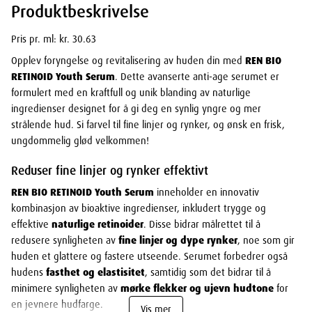
Produktbeskrivelse
Pris pr. ml: kr. 30.63
Opplev foryngelse og revitalisering av huden din med
REN BIO
RETINOID Youth Serum
. Dette avanserte anti-age serumet er
formulert med en kraftfull og unik blanding av naturlige
ingredienser designet for å gi deg en synlig yngre og mer
strålende hud. Si farvel til fine linjer og rynker, og ønsk en frisk,
ungdommelig glød velkommen!
Reduser fine linjer og rynker effektivt
REN BIO RETINOID Youth Serum
inneholder en innovativ
kombinasjon av bioaktive ingredienser, inkludert trygge og
effektive
naturlige retinoider
. Disse bidrar målrettet til å
redusere synligheten av
fine linjer og dype rynker
, noe som gir
huden et glattere og fastere utseende. Serumet forbedrer også
hudens
fasthet og elastisitet
, samtidig som det bidrar til å
minimere synligheten av
mørke flekker og ujevn hudtone
for
en jevnere hudfarge.
Vis mer