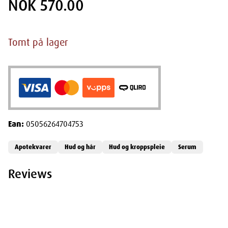
NOK 570.00
Tomt på lager
Ean:
05056264704753
Apotekvarer
Hud og hår
Hud og kroppspleie
Serum
Reviews