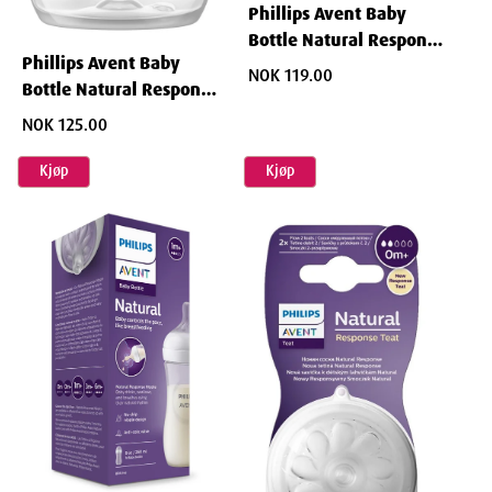
Phillips Avent Baby
Bottle Natural Response
Phillips Avent Baby
0 mnd+ 125 ml
NOK 119.00
Bottle Natural Response
AirFree Vent 0 mnd+ 125
NOK 125.00
ml
Kjøp
Kjøp