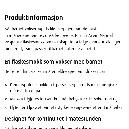
Produktinformasjon
Når barnet vokser og utvikler seg gjennom de første
livsmånedene, endres også behovene. Phillips Avent Natural
Response flaskesmokk 3m+ er skapt for å følge denne utviklingen,
med en flyt som passer til barnets økende appetitt.
En flaskesmokk som vokser med barnet
Det er en fin balanse i måten eldre spedbarn drikker på:
Den dryppfrie smokken tilpasser seg barnets mer energiske
måte å drikke på
Melken frigjøres fortsatt kun når babyen aktivt søker næring
Flyten er tilpasset barnets styrkede sugeevne etter 3 måneder
Designet for kontinuitet i matestunden
Når barnet vokser og rutinene blir mer etablerte: