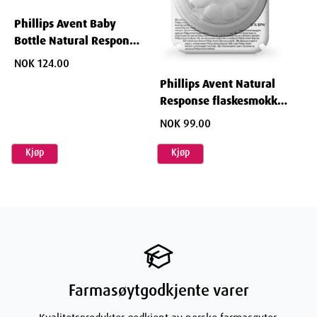
Phillips Avent Baby
Bottle Natural Response
1 mnd+ 260 ml
NOK 124.00
Phillips Avent Natural
Response flaskesmokk 0
m+ 2 stk
NOK 99.00
Kjøp
Kjøp
Farmasøytgodkjente varer