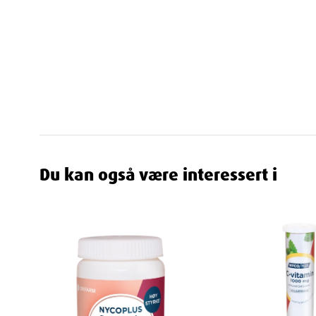
Dosering og bruk:
Anbefalt døgndose for barn over 
med måltid.
Egenskaper
Ingredienser
Du kan også være interessert i
Ingredienser: konsentrert fiskeolje, søtstoff (xylitol, s
surhetsregulerende
middel (trinatriumsitrat, eplesyre), aroma (naturlig 
pasjonsfruktaroma), fortykningsmiddel (akasiegummi),
(paprikaekstrakt), jod (kaliumjodid), vitamin D (koleka