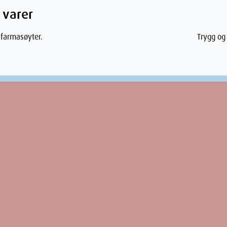
 varer
 farmasøyter.
Trygg og 