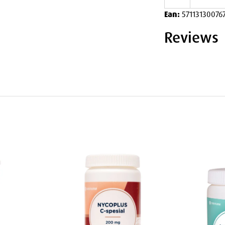
1 gelepute
3 år er
. Tas gjerne i forbindelse
Ean:
57113130076
Reviews
orbitol), renset vann, gelatin (fisk),
sitronaroma, naturlig appelsinaroma,
 antioksidant (askorbinsyre), fargestoff
lsiferol).