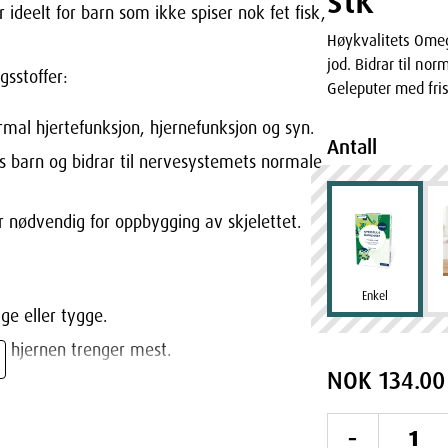
stk
ideelt for barn som ikke spiser nok fet fisk,
Høykvalitets Omeg
jod. Bidrar til no
sstoffer:
Geleputer med fri
rmal hjertefunksjon, hjernefunksjon og syn.
Antall
s barn og bidrar til nervesystemets normale
 nødvendig for oppbygging av skjelettet.
Enkel
e eller tygge.
e hjernen trenger mest.
NOK 134.00
itamin (anbefalt mengde).
 av høyeste standard.
-