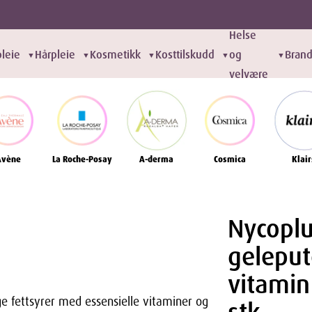
Helse
leie
Hårpleie
Kosmetikk
Kosttilskudd
og
Bran
▼
▼
▼
▼
▼
velvære
Avène
La Roche-Posay
A-derma
Cosmica
Klair
Nycopl
geleput
vitamin
e fettsyrer med essensielle vitaminer og