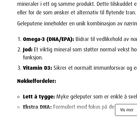
mineraler i ett og samme produkt. Dette tilskuddet er 
eller for de som ønsker et alternativ til flytende tran.
Geleputene inneholder en unik kombinasjon av næring
Omega-3 (DHA/EPA):
Bidrar til vedlikehold av no
Jod:
Et viktig mineral som støtter normal vekst ho
funksjon.
Vitamin D3:
Sikrer et normalt immunforsvar og er
Nøkkelfordeler:
Lett å tygge:
Myke geleputer som er enkle å svelg
Ekstra DHA:
Formulert med fokus på de fettsyren
Vis mer
Nøyaktig dosering:
Én pute daglig gir 10 μg D-v
Renhet:
Basert på bærekraftig og renset fiskeolje