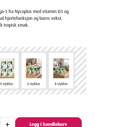
a-3 fra Nycoplus med vitamin D3 og
rmal hjertefunksjon og barns vekst.
sk tropisk smak.
4 stykker
6 stykker
8 stykker
+
Legg i handlekurv