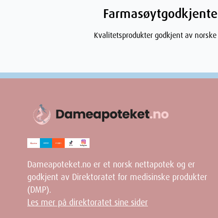
Farmasøytgodkjente
Kvalitetsprodukter godkjent av norske
Dameapoteket.no er et norsk nettapotek og er
godkjent av Direktoratet for medisinske produkter
(DMP).
Les mer på direktoratet sine sider