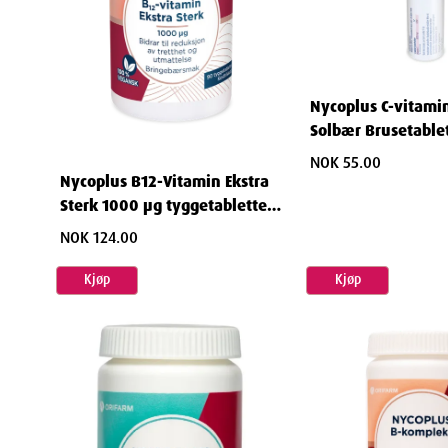
Nycoplus C-vitami
Solbær Brusetablet
NOK 55.00
Nycoplus B12-Vitamin Ekstra
Sterk 1000 µg tyggetabletter
90 stk
NOK 124.00
Kjøp
Kjøp