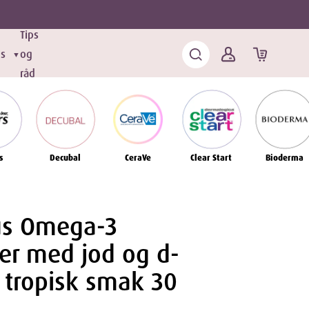
Tips
ds
og
▼
råd
s
Decubal
CeraVe
Clear Start
Bioderma
us Omega-3
er med jod og d-
 tropisk smak 30