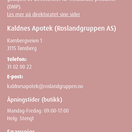
(DMP).
Les mer på direktoratet sine sider
Kaldnes Apotek (Roslandgruppen AS)
Dimensjoner
Rambergveien 1
3115 Tønsberg
Width
4.5
cm
Telefon:
31 02 00 22
Height
15.5
cm
E-post:
kaldnesapotek@roslandgruppen.no
Depth
4.5
cm
Åpningstider (butikk)
Weight
62
g
Mandag-Fredag: 09:00-17:00
Helg: Stengt