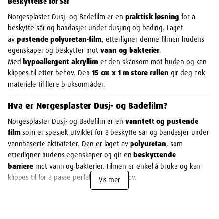
Beskyttelse for Sår
Norgesplaster Dusj- og Badefilm er en
praktisk løsning
for å
beskytte sår og bandasjer under dusjing og bading. Laget
av
pustende polyuretan-film
, etterligner denne filmen hudens
egenskaper og beskytter mot
vann og bakterier
.
Med
hypoallergent akryllim
er den skånsom mot huden og kan
klippes til etter behov. Den
15 cm x 1 m store rullen
gir deg nok
materiale til flere bruksområder.
Hva er Norgesplaster Dusj- og Badefilm?
Norgesplaster Dusj- og Badefilm er en
vanntett og pustende
film
som er spesielt utviklet for å beskytte sår og bandasjer under
vannbaserte aktiviteter. Den er laget av
polyuretan
, som
etterligner hudens egenskaper og gir en
beskyttende
barriere
mot vann og bakterier. Filmen er enkel å bruke og kan
klippes til for å passe perfekt til ditt behov.
Vis mer
Fordeler med Norgesplaster Dusj- og Badefilm
Vanntett:
Beskytter sår og bandasjer mot vann under dusjing