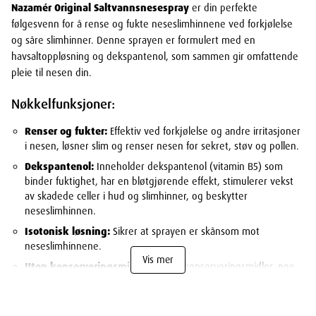
Nazamér Original Saltvannsnesespray
er din perfekte
følgesvenn for å rense og fukte neseslimhinnene ved forkjølelse
og såre slimhinner. Denne sprayen er formulert med en
havsaltoppløsning og dekspantenol, som sammen gir omfattende
pleie til nesen din.
Nøkkelfunksjoner:
Renser og fukter:
Effektiv ved forkjølelse og andre irritasjoner
i nesen, løsner slim og renser nesen for sekret, støv og pollen.
Dekspantenol:
Inneholder dekspantenol (vitamin B5) som
binder fuktighet, har en bløtgjørende effekt, stimulerer vekst
av skadede celler i hud og slimhinner, og beskytter
neseslimhinnen.
Isotonisk løsning:
Sikrer at sprayen er skånsom mot
neseslimhinnene.
Vis mer
Uten konserveringsmiddel:
Fri for konserveringsmidler, noe
som gjør den skånsom og trygg for daglig bruk.
Bruksområder: