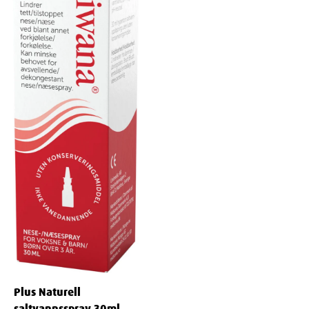
Width
4
cm
Height
3.8
cm
Depth
11
cm
Weight
43
g
Plus Naturell
saltvannsspray 30ml