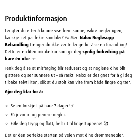
Produktinformasjon
Lengter du etter å kunne vise frem sunne, vakre negler igjen,
kanskje i et par lekre sandaler? 👡 Med
Nalox Neglesopp
Behandling
trenger du ikke vente lenge for å se en forandring!
Dette er en liten mirakelkur som gir deg
synlig forbedring på
bare én uke
. ✨
Tenk deg å se at misfarging blir redusert og at neglene dine blir
glattere og ser sunnere ut – så raskt! Nalox er designet for å gi deg
tilbake selvtilliten, slik at du stolt kan vise frem både fingre og tær.
Gjør deg klar for å:
Se en forskjell på bare 7 dager! ⚡
Få jevnere og penere negler.
Føle deg trygg og flott, helt ut til fingertuppene! 🥰
Det er den perfekte starten på veien mot dine drømmenegler.