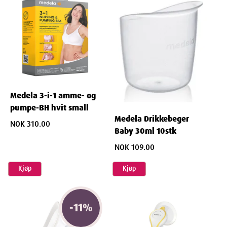
Medela 3-i-1 amme- og
pumpe-BH hvit small
Medela Drikkebeger
NOK 310.00
Baby 30ml 10stk
NOK 109.00
Kjøp
Kjøp
-
11
%