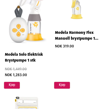
Medela Harmony Flex
Manuell brystpumpe 1
stk
NOK 319.00
Medela Solo Elektrisk
Brystpumpe 1 stk
NOK 1,449.00
NOK 1,283.00
Kjøp
Kjøp