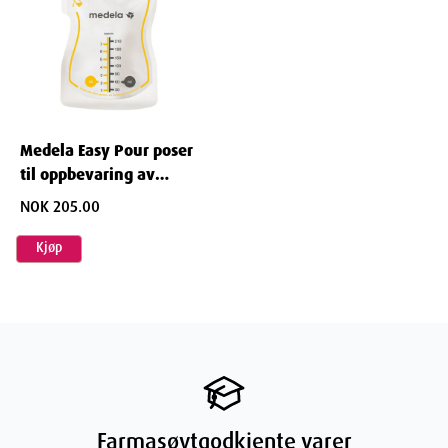
Medela Easy Pour poser
til oppbevaring av
brystmelk 50 stk
NOK 205.00
Kjøp
Farmasøytgodkjente varer