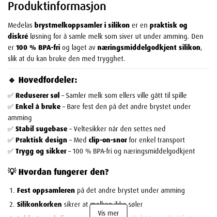
Produktinformasjon
Medelas
brystmelkoppsamler i silikon
er en
praktisk og
diskré
løsning for å samle melk som siver ut under amming. Den
er
100 % BPA-fri
og laget av
næringsmiddelgodkjent silikon
,
slik at du kan bruke den med trygghet.
🔹 Hovedfordeler:
✅
Reduserer søl
– Samler melk som ellers ville gått til spille
✅
Enkel å bruke
– Bare fest den på det andre brystet under
amming
✅
Stabil sugebase
– Veltesikker når den settes ned
✅
Praktisk design
– Med
clip-on-snor
for enkel transport
✅
Trygg og sikker
– 100 % BPA-fri og næringsmiddelgodkjent
💡 Hvordan fungerer den?
Fest oppsamleren
på det andre brystet under amming
Silikonkorken
sikrer at melken ikke søler
Vis mer