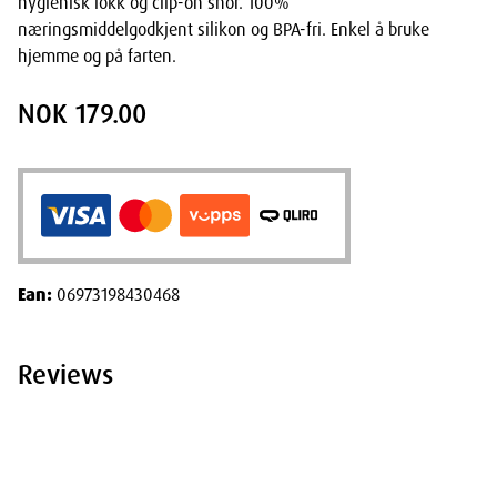
hygienisk lokk og clip-on snor. 100%
næringsmiddelgodkjent silikon og BPA-fri. Enkel å bruke
hjemme og på farten.
NOK 179.00
Ean:
06973198430468
Reviews