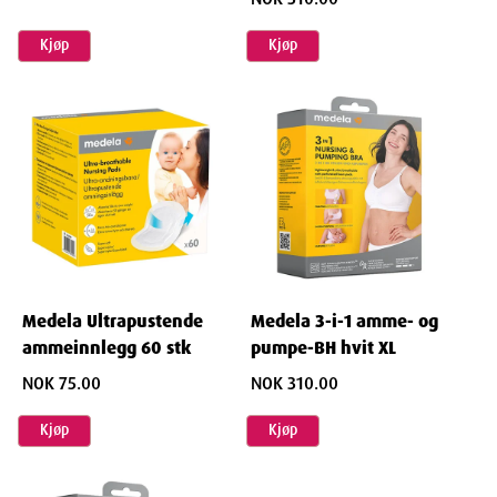
Egenskaper
Kjøp
Kjøp
SKU: 946253
Package Size: 1 stk
Ingredienser
100 % silikon.
Medela Ultrapustende
Medela 3-i-1 amme- og
ammeinnlegg 60 stk
pumpe-BH hvit XL
NOK 75.00
NOK 310.00
Kjøp
Kjøp