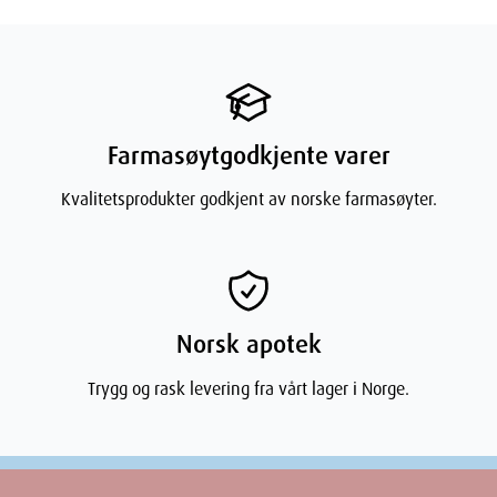
Navn
: Maria Åkerberg Face Lotion Clearing 50 mL
Leverandør
: Maria Åkerberg
Varenummer
: 683221
Ingredienser
Aqua Purificata, Aloe Barbadensis, Glycerin (fra raps), Simmondsia
Farmasøytgodkjente varer
Chinensis (kaldpresset Jojobaolje), Butyrospermum Parkii Butter
(Sheasmør), Melia Azadirachta (margosa neem), Rosa Rubiginosa
Kvalitetsprodukter godkjent av norske farmasøyter.
(Nypefrøolje), Stearyl Alcohol (veg. fett), Cetearyl Alcohol (fra
kokos), Cetearyl Glucoside (fra kokos og mais), Lactic Acid
(Melkesyre), Cera Alba (Bivoks), Biosaccaride Gum-1 (fra soya och
mais), Citrus Grandis (Grapefruktkjerneekstrakt), Undecylenoyl
glycin (fra solsikke), Capryloyl glycin (fra solsikke og kokos), Citrus
Bergamia (bergaptenfri Bergamottolje), Citrus Aurantium Dulcis (C-
Norsk apotek
vitamin)
Trygg og rask levering fra vårt lager i Norge.