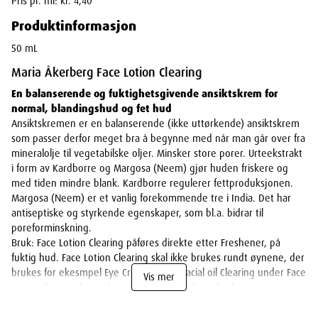
Pris pr. ml: kr. 4,40
Produktinformasjon
50 mL
Maria Åkerberg Face Lotion Clearing
En balanserende og fuktighetsgivende ansiktskrem for
normal, blandingshud og fet hud
Ansiktskremen er en balanserende (ikke uttørkende) ansiktskrem
som passer derfor meget bra å begynne med når man går over fra
mineralolje til vegetabilske oljer. Minsker store porer. Urteekstrakt
i form av Kardborre og Margosa (Neem) gjør huden friskere og
med tiden mindre blank. Kardborre regulerer fettproduksjonen.
Margosa (Neem) er et vanlig forekommende tre i India. Det har
antiseptiske og styrkende egenskaper, som bl.a. bidrar til
poreforminskning.
Bruk: Face Lotion Clearing påføres direkte etter Freshener, på
fuktig hud. Face Lotion Clearing skal ikke brukes rundt øynene, der
brukes for ekesmpel Eye Cream. Royal Facial oil Clearing under Face
Vis mer
Lotion Clearing forsterker effekten på fet/uren hud.
Egenskaper