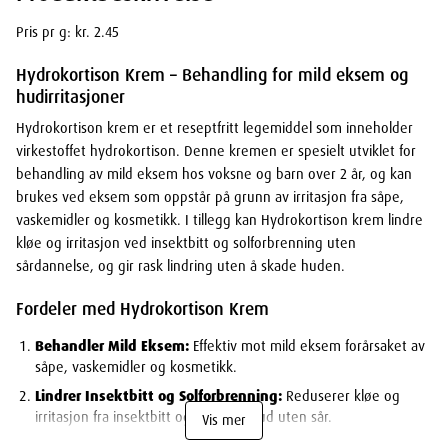
Pris pr g: kr. 2.45
Hydrokortison Krem – Behandling for mild eksem og
hudirritasjoner
Hydrokortison krem er et reseptfritt legemiddel som inneholder
virkestoffet hydrokortison. Denne kremen er spesielt utviklet for
behandling av mild eksem hos voksne og barn over 2 år, og kan
brukes ved eksem som oppstår på grunn av irritasjon fra såpe,
vaskemidler og kosmetikk. I tillegg kan Hydrokortison krem lindre
kløe og irritasjon ved insektbitt og solforbrenning uten
sårdannelse, og gir rask lindring uten å skade huden.
Fordeler med Hydrokortison Krem
Behandler Mild Eksem:
Effektiv mot mild eksem forårsaket av
såpe, vaskemidler og kosmetikk.
Lindrer Insektbitt og Solforbrenning:
Reduserer kløe og
irritasjon fra insektbitt og solbrent hud uten sår.
Vis mer
Skånsom for Huden:
Passer for sensitiv hud og er trygg for