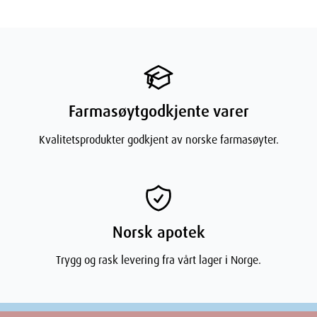
Bruk ikke Hydrokortison Evolan
dersom du er allergisk overfor virkestoffet eller noen av de
andre innholdsstoffene i Hydrokortison Evolan (listet opp i
avsnitt 6).
Farmasøytgodkjente varer
Kvalitetsprodukter godkjent av norske farmasøyter.
Bruk ikke Hydrokortison Evolan i sår eller rundt øynene.
Utslett rundt munnen (perioral dermatitt), rosacea (en kronisk
hudsykdom) og kviser (akne) skal ikke behandles med
steroider. Bruk ikke Hydrokortison Evolan hvis du har en
hudinfeksjon, uten at infeksjonen behandles samtidig. Rådfør
deg med lege i disse tilfellene.
Norsk apotek
Kontakt legen din hvis du opplever tåkesyn eller andre
synsforstyrrelser.
Trygg og rask levering fra vårt lager i Norge.
Barn