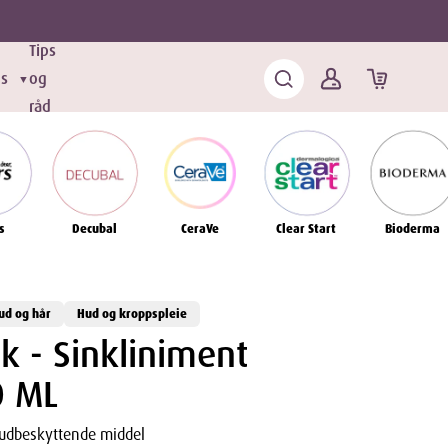
Tips
ds
og
▼
råd
s
Decubal
CeraVe
Clear Start
Bioderma
ud og hår
Hud og kroppspleie
sk - Sinkliniment
0 ML
hudbeskyttende middel