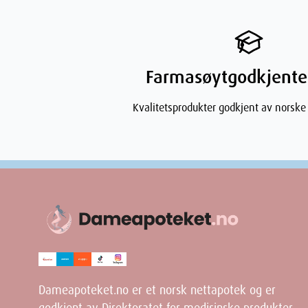
Påfør linimentet forsiktig på huden. Den kjølende e
et beskyttende lag.
Ved eksem:
Kun bruk etter avtale med lege.
Farmasøytgodkjente
Viktig Informasjon
Kvalitetsprodukter godkjent av norske
Les Pakningsvedlegg:
Les pakningsvedlegget nøy
bruk og forsiktighetsregler.
Oppbevaring:
Oppbevares utilgjengelig for barn 
Konsulter Lege:
Ved hudreaksjoner eller ved bruk
Hvorfor Velge Hvit Vask?
Hvit Vask er et pålitelig kløestillende middel som bes
kjølende effekten og det beskyttende laget av sinkoksi
av hudirritasjoner som vannkopper og bleieutslett.
Dameapoteket.no er et norsk nettapotek og er