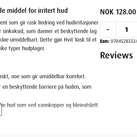
e middel for irritert hud
NOK 128.00
ent som gir rask lindring ved hudirritasjoner
-
r sinkoksid, som danner et beskyttende lag
kløe umiddelbart. Dette gjør Hvit Vask til et
Ean:
0704528332
like typer hudplager.
Reviews
raskt, noe som gir umiddelbar komfort.
r en beskyttende barriere på huden, som
tiv hud som ved vannkopper og bleieutslett.
rådet for rask og effektiv lindring.