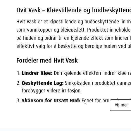
Hvit Vask – Kløestillende og hudbeskyttend
Hvit Vask er et kløestillende og hudbeskyttende linim
som vannkopper og bleieutslett. Produktet inneholde
på huden og bidrar til en kjølende effekt som lindrer 
effektivt valg for å beskytte og berolige huden ved u
Fordeler med Hvit Vask
Lindrer Kløe:
Den kjølende effekten lindrer kløe 
Beskyttende Lag:
Sinkoksiden i produktet danne
forebygger videre irritasjon.
Skånsom for Utsatt Hud:
Egnet for bruk på sensi
Vis mer
Enkel påføring:
Smøres direkte på det irriterte om
Anbefalt Bruk