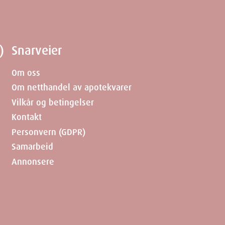
nntrer raskt, og det dannes et beskyttende
)
Snarveier
es etter avtale med lege.
Om oss
Om netthandel av apotekvarer
Vilkår og betingelser
Kontakt
Personvern (GDPR)
Samarbeid
Annonsere