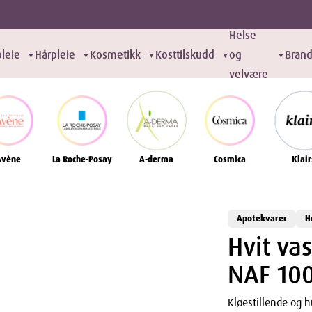
Helse
leie
Hårpleie
Kosmetikk
Kosttilskudd
og
Bran
▼
▼
▼
▼
▼
velvære
Avène
La Roche-Posay
A-derma
Cosmica
Klair
Apotekvarer
H
Hvit va
NAF 10
Kløestillende og 