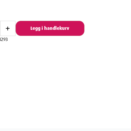
+
Legg i handlekurv
4293