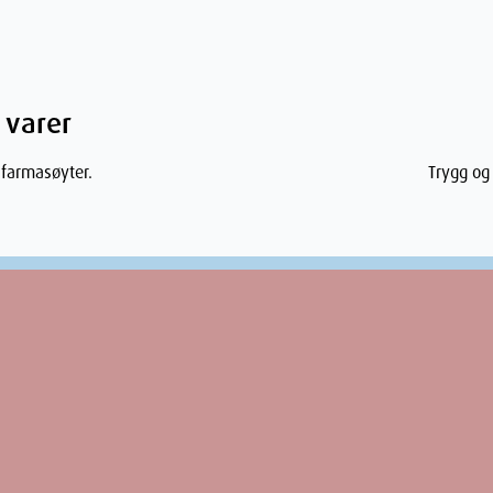
ffekten inntrer raskt, og sinkoksidet danner
 varer
 farmasøyter.
Trygg og 
e før bruk for fullstendig informasjon om
og ved romtemperatur.
 på eksem, konsulter lege.
kytter huden mot ytterligere irritasjon. Den
d gjør den til et ideelt valg for behandling