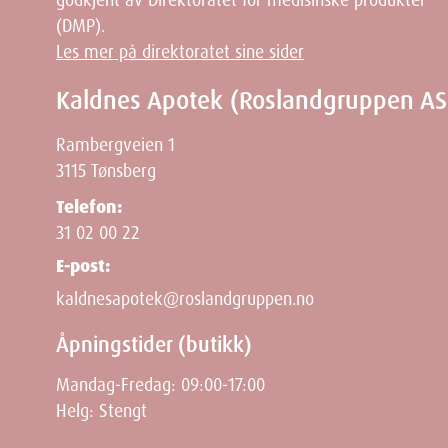
godkjent av Direktoratet for medisinske produkter
(DMP).
Anbefalt bruk
Les mer på direktoratet sine sider
Linimentet smøres på huden. Den kjølende effekten i
Kaldnes Apotek (Roslandgruppen AS
lag av sinkoksid. Ved eksem bør preparatet bare bruk
Rambergveien 1
3115 Tønsberg
Egenskaper
Telefon:
31 02 00 22
Navn
: Hvit vask sinkliniment NAF 100ml
E-post:
Leverandør
: Norges Apotekerforening
Varenummer
: 332429
kaldnesapotek@roslandgruppen.no
ATC-kode
: D04AX
Åpningstider (butikk)
Mandag-Fredag: 09:00-17:00
Ingredienser
Helg: Stengt