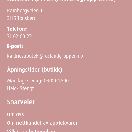
Rambergveien 1
3115 Tønsberg
Telefon:
31 02 00 22
E-post:
kaldnesapotek@roslandgruppen.no
Åpningstider (butikk)
Mandag-Fredag: 09:00-17:00
Helg: Stengt
Snarveier
Om oss
Om netthandel av apotekvarer
Vilkår og betingelser