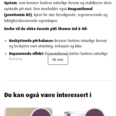
System
, som bevarer hudens naturlige forsvar og stabiliserer dens
optimale pH-nivå. Den inneholder også
Dexpanthenol
(provitamin B5)
, kjent for sine beroligende, regenererende og
fuktighetsbevarende egenskaper.
Derfor vil du elske Eucerin pH5 Shower Gel & Oil:
Beskyttende pH-balanse:
Bevarer hudens naturlige forsvar
og beskytter mot uttørking, irritasjon og kløe.
Reparerende effekt:
Dexpanthenol støtter hudens naturlige
fornying.
Vis mer
Pleiende naturlige oljer:
Tilfører masse fuktighet uten å
etterlate en fet følelse.
Ekstra mild rengjøring:
Såpefri formulering som ikke stripper
huden for dens naturlige oljer.
Klinisk dokumentert:
Bevist effektiv for selv den mest
Du kan også være interessert i
sensitive huden.
Familieproduktet:
Trygg for hele familien, inkludert spedbarn
fra 3 måneder!