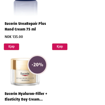
Eucerin UreaRepair Plus
Hand Cream 75 ml
NOK 135.00
Kjøp
Kjøp
-
20
%
Eucerin Hyaluron-Filler +
Elasticity Day Cream
SPF30 50 ml