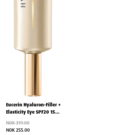
Leverandør:
Beiersdorf AB
Ingredienser
Aqua, Glycerin, Sodium Coco-Sulfate, Cocamidopropyl Betaine,
Coco-Glucoside, Caprylyl/Capryl Glucoside, Citric Acid, Ricinus
Communis Seed Oil, Olea Europaea Fruit Oil, Glycine Soja Oil,
Niacinamide, Panthenol, Pantolactone, Sodium Citrate, Sodium
Chloride, Propyl Gallate, Sodium Benzoate, Parfum
Eucerin Hyaluron-Filler +
Elasticity Eye SPF20 15
ml
NOK 319.00
NOK 255.00