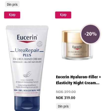
Din pris
Kjøp
Kjøp
-
20
%
Eucerin Hyaluron-Filler +
Elasticity Night Cream
50 ml
NOK 399.00
NOK 319.00
Din pris