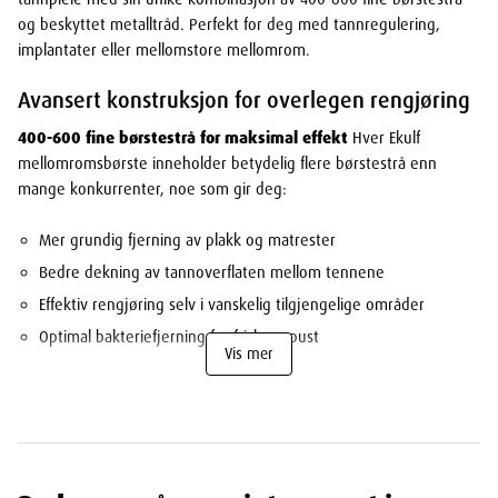
og beskyttet metalltråd. Perfekt for deg med tannregulering,
implantater eller mellomstore mellomrom.
Avansert konstruksjon for overlegen rengjøring
400-600 fine børstestrå for maksimal effekt
Hver Ekulf
mellomromsbørste inneholder betydelig flere børstestrå enn
mange konkurrenter, noe som gir deg:
Mer grundig fjerning av plakk og matrester
Bedre dekning av tannoverflaten mellom tennene
Effektiv rengjøring selv i vanskelig tilgjengelige områder
Optimal bakteriefjerning for friskere pust
Vis mer
Tilpasningsdyktige børstefibre
De spesialdesignede
børstestrålene former seg etter dine unike tannkonturer og:
Tilpasser seg individuelle mellomromstørrelser
Følger tannens naturlige form for optimal rengjøring