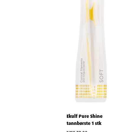
Effektiv plakkfjerning uten overdreven press
Fleksibilitet til å tilpasse til ulike mellomromstørrelser
Spesielt utviklet for utfordrende situasjoner
Tannregulering gjort enklere
For deg med faste
reguleringsapparater, løser Ekulf mellomromsbørster:
Vanskelig tilgjengelige områder rundt brackets og wirer
Akkumulert mat og plakk som vanlig tannbørste ikke når
Behov for skånsom men grundig rengjøring
Opprettholdelse av tannhelse under reguleringsbehandling
Implantater og broer
Spesialdesignet for:
Sikker rengjøring under broer og mellom implantater
Beskyttelse av dyrt tannarbeid
Ekulf Pure Shine
tannbørste 1 stk
Forebygging av betennelse rundt implantater