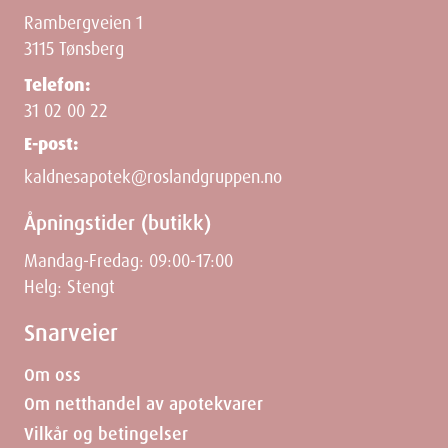
Ingredienser
Rambergveien 1
3115 Tønsberg
Ikke oppgitt.
Telefon:
31 02 00 22
E-post:
kaldnesapotek@roslandgruppen.no
Dimensjoner
Åpningstider (butikk)
Width
11.7
cm
Mandag-Fredag: 09:00-17:00
Helg: Stengt
Height
1.4
cm
Snarveier
Depth
7
cm
Om oss
Om netthandel av apotekvarer
Weight
16
g
Vilkår og betingelser