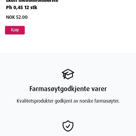
Ekulf mellomrombørste
Beskytter dine verdifulle tannbehandlinger
Ved å bruke Ekulf
Ph 0,45 12 stk
mellomromsbørster daglig:
NOK 52.00
Beskytter du kostbare implantater og tannarbeid
Kjøp
Forlenger levetiden på tannregulering og proteser
Sparer penger på fremtidige tannlegebesøk
Opprettholder optimal munhelse gjennom hele livet
Kvalitet som varer
Ekulf mellomromsbørster er bygget for:
Langvarig bruk med konsistent kvalitet
Pålitelig ytelse dag etter dag
Farmasøytgodkjente varer
Sikker bruk på alle typer tannarbeid
Kvalitetsprodukter godkjent av norske farmasøyter.
Profesjonelle resultater i hjemmemiljø
Oppgrader tannpleien din med Ekulf
Ekulf mellomromsbørster 0,9 mm representerer det beste innen
mellomromrengjøring - kombinasjonen av mange fine børstestrå,