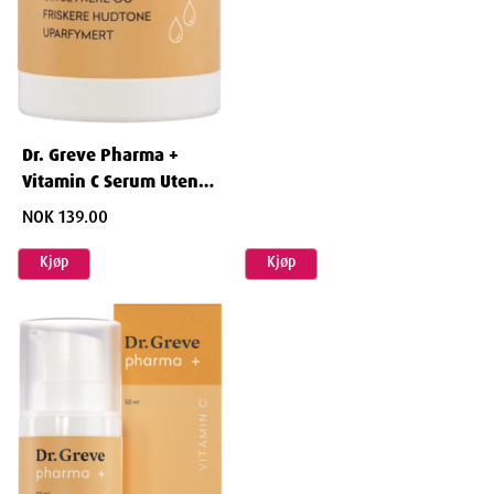
trives.
Dr. Greve Pharma +
Vitamin C Serum Uten
Parfyme 30 ml
NOK 139.00
Kjøp
Kjøp