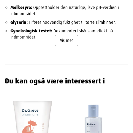
Melkesyre:
Opprettholder den naturlige, lave pH-verdien i
intimområdet.
Glyserin:
Tilfører nødvendig fuktighet til tørre slimhinner.
Gynekologisk testet:
Dokumentert skånsom effekt på
intimområdet.
Vis mer
Bruk:
Påfør en liten mengde gel på det aktuelle området ved
behov for lindring og fukt. Skal ikke skylles av.
Viktige merker:
Du kan også være interessert i
Svanemerket:
Miljøvennlig valg
med strenge krav til kjemikalier.
Astma og Allergi:
Trygg for deg
med allergi eller sensitiv hud.