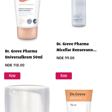
Egenskaper
Dr. Greve Pharma
SKU: 809155
Micellar Rensevann
Dr. Greve Pharma
Package Size: 50ML
200ml
Universalkrem 50ml
NOK 99.00
NOK 118.00
Ingredienser
Kjøp
Kjøp
Aqua, Glycerin, Propylene Glycol, Hydroxyethylcellulose,
Phenoxyethanol, Sodium Benzoate, Lactic Acid.