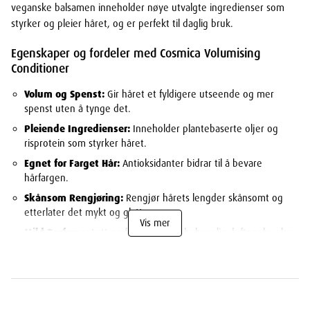
veganske balsamen inneholder nøye utvalgte ingredienser som
styrker og pleier håret, og er perfekt til daglig bruk.
Egenskaper og fordeler med Cosmica Volumising
Conditioner
Volum og Spenst:
Gir håret et fyldigere utseende og mer
spenst uten å tynge det.
Pleiende Ingredienser:
Inneholder plantebaserte oljer og
risprotein som styrker håret.
Egnet for Farget Hår:
Antioksidanter bidrar til å bevare
hårfargen.
Skånsom Rengjøring:
Rengjør hårets lengder skånsomt og
etterlater det mykt og glatt.
Vis mer
Mild Parfyme:
Lett parfymert for en behagelig duftopplevelse.
Lett å Gre:
Gjør håret silkemykt og enklere å gre.
Dermatologisk Testet:
Sikker og skånsom mot huden, egnet
for sensitiv hodebunn.
Vegansk:
Inneholder ingen animalske ingredienser.