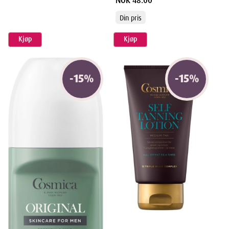
NOK 48.00
Din pris
Kjøp
Kjøp
Egenskaper
Navn
: Cosmica Foot Cream Rich 100ml
-
15
%
-
15
%
Leverandør
:
Perrigo Norge AS
Varenummer
: 938768
Ingredienser
aqua, glyceryl stearate se, isopropyl myristate, cetyl alcohol,
glycerin, urea, butyrospermum parkii butter, canola oil,
dimethicone, sodium citrate, peg-100 stearate, caprylyl glycol, citric
acid, phenoxyethanol, parfum.