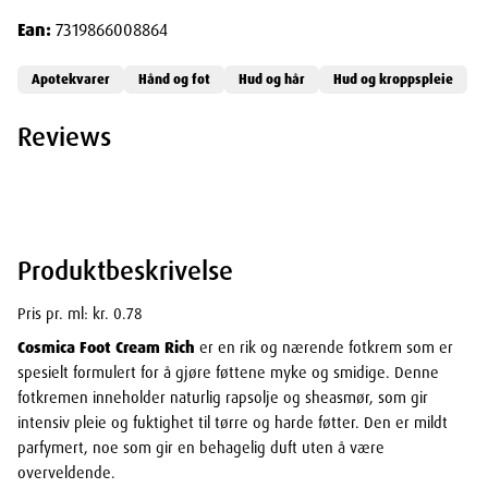
Ean:
7319866008864
Apotekvarer
Hånd og fot
Hud og hår
Hud og kroppspleie
Reviews
Produktbeskrivelse
Pris pr. ml: kr. 0.78
Cosmica Foot Cream Rich
er en rik og nærende fotkrem som er
spesielt formulert for å gjøre føttene myke og smidige. Denne
fotkremen inneholder naturlig rapsolje og sheasmør, som gir
intensiv pleie og fuktighet til tørre og harde føtter. Den er mildt
parfymert, noe som gir en behagelig duft uten å være
overveldende.