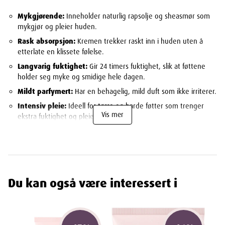
Mykgjørende:
Inneholder naturlig rapsolje og sheasmør som
mykgjør og pleier huden.
Rask absorpsjon:
Kremen trekker raskt inn i huden uten å
etterlate en klissete følelse.
Langvarig fuktighet:
Gir 24 timers fuktighet, slik at føttene
holder seg myke og smidige hele dagen.
Mildt parfymert:
Har en behagelig, mild duft som ikke irriterer.
Intensiv pleie:
Ideell for tørre og harde føtter som trenger
Vis mer
ekstra fuktighet og pleie.
Bruksområder
Cosmica Foot Cream
er ideell for daglig bruk for å opprettholde
myke og smidige føtter. Den kan brukes av personer med tørre,
harde eller sprukne føtter som trenger ekstra pleie.
Du kan også være interessert i
Slik Bruker Du Produktet
Påfør kremen:
Påfør en passende mengde fotkrem på rene og