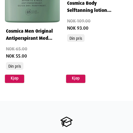
Cosmica Body
Selftanning lotion
Dimensjoner
150ml
NOK 109.00
NOK 93.00
Cosmica Men Original
Width
3.5
cm
Antiperspirant Med
Din pris
Parfyme 50 ml
NOK 65.00
Height
14.49
cm
NOK 55.00
Din pris
Depth
6
cm
Kjøp
Kjøp
Weight
114
g