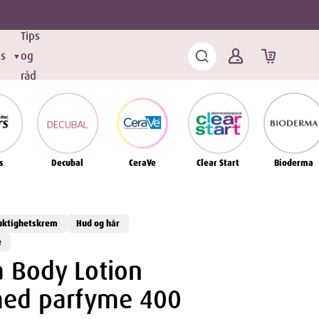
Tips
ds
og
▼
råd
s
Decubal
CeraVe
Clear Start
Bioderma
uktighetskrem
Hud og hår
e
 Body Lotion
med parfyme 400