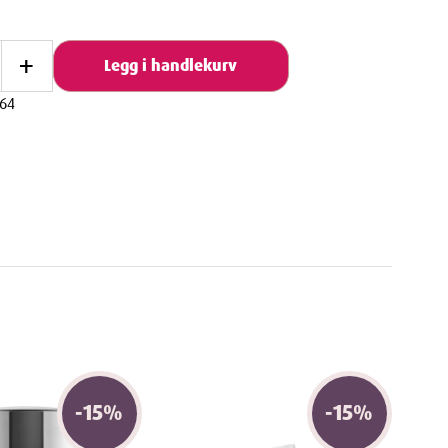
+
Legg i handlekurv
64
-
15
%
-
15
%