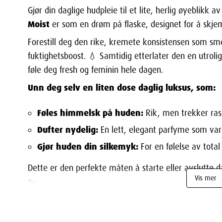
Gjør din daglige hudpleie til et lite, herlig øyeblikk 
Moist
er som en drøm på flaske, designet for å skj
Forestill deg den rike, kremete konsistensen som sme
fuktighetsboost. 💧 Samtidig etterlater den en utrolig 
føle deg fresh og feminin hele dagen.
Unn deg selv en liten dose daglig luksus, som:
Føles himmelsk på huden:
Rik, men trekker rask
Dufter nydelig:
En lett, elegant parfyme som var
Gjør huden din silkemyk:
For en følelse av total
Dette er den perfekte måten å starte eller avslutte da
Vis mer
✨
Ditt nye, deilige ritual: