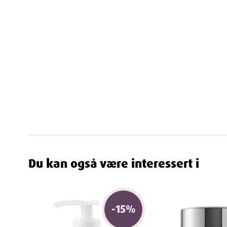
Masser den kremete lotionen inn i huden etter en 
Pust dypt inn og nyt den delikate duften.
Nyt følelsen av en myk, velduftende og lykkelig h
Egenskaper
Navn
: Cosmica Body Lotion Moist med parfyme 400
Leverandør
:
Perrigo Norge AS
Varenummer
: 968806
Du kan også være interessert i
Ingredienser
Aqua, Paraffinum Liquidum, Isopropyl Myristate, Paraff
-
15
%
Propanediol, Diglycerin, Glyceryl Stearate, Cetearyl A