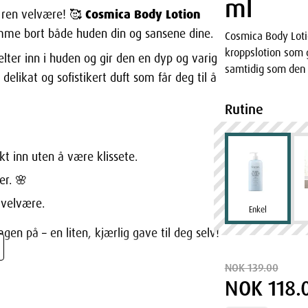
ml
Cosmica Body Lotion
av ren velvære! 🥰
emme bort både huden din og sansene dine.
Cosmica Body Loti
kroppslotion som g
lter inn i huden og gir den en dyp og varig
samtidig som den 
delikat og sofistikert duft som får deg til å
Rutine
t inn uten å være klissete.
er. 🌸
 velvære.
Enkel
gen på – en liten, kjærlig gave til deg selv!
NOK 139.00
NOK 118.