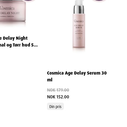
e Delay Night
al og Tørr hud 50
Cosmica Age Delay Serum 30
ml
NOK 179.00
NOK 152.00
Din pris