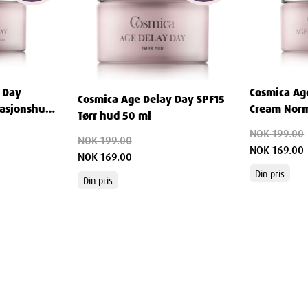
Hydroxide, Methylparaben, Ethylparaben,
 Day
Cosmica Ag
Cosmica Age Delay Day SPF15
asjonshud
Cream Norm
ner
Tørr hud 50 ml
ml
NOK 199.00
NOK 199.00
NOK 169.00
NOK 169.00
7.5
cm
Din pris
Din pris
5
cm
21
cm
446
g