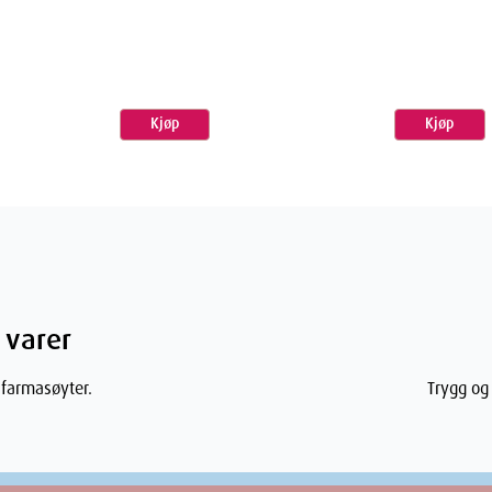
Kjøp
Kjøp
 varer
 farmasøyter.
Trygg og 