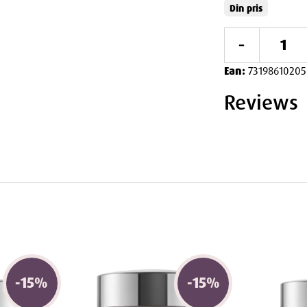
varm dusj. 🛀
Din pris
-
ud! 😊
Ean:
73198610205
Reviews
 ml
in, Glyceryl Stearate Citrate, Glycerin,
-
15
%
-
15
%
lcohol, Acrylates/C10-30 Alkyl Acrylate