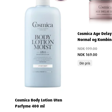
Crosspolymer, Xanthan Gum, Polyglycerin-3, Sodium 
Parfum.
Cosmica Age Delay
Normal og Kombin
Dimensjo
50ml
NOK 199.00
NOK 169.00
Width
Din pris
Height
Depth
Weight
Cosmica Body Lotion Uten
Parfyme 400 ml