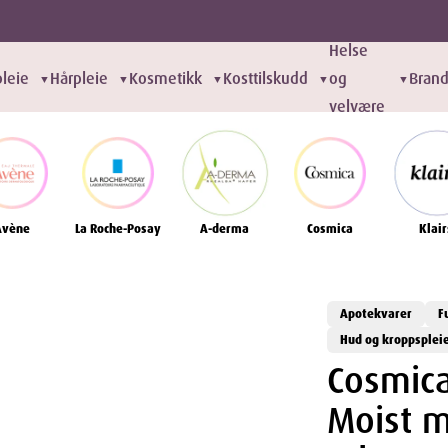
Helse
leie
Hårpleie
Kosmetikk
Kosttilskudd
og
Bran
▼
▼
▼
▼
▼
velvære
Avène
La Roche-Posay
A-derma
Cosmica
Klair
Apotekvarer
F
Hud og kroppsplei
Cosmica
Moist 