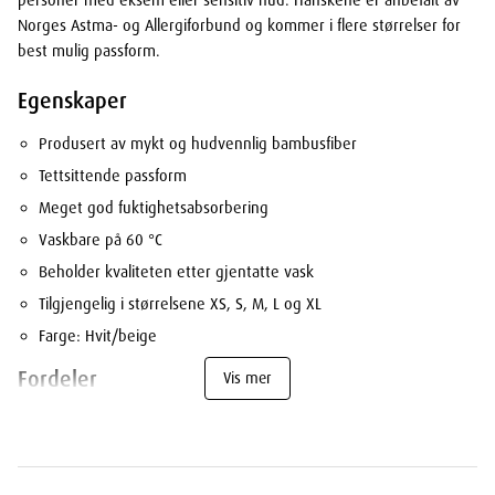
Norges Astma- og Allergiforbund og kommer i flere størrelser for
best mulig passform.
Egenskaper
Produsert av mykt og hudvennlig bambusfiber
Tettsittende passform
Meget god fuktighetsabsorbering
Vaskbare på 60 °C
Beholder kvaliteten etter gjentatte vask
Tilgjengelig i størrelsene XS, S, M, L og XL
Farge: Hvit/beige
Fordeler
Vis mer
Beskytter mot kløing ved eksem og sår
Forlenger effekten av påført krem
Høyere fuktighetsopptak enn bomullsviskose