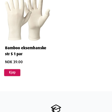
Anbefaling
Som anbefalt av Norges Astma- og Allergiforbund er disse
hanskene særlig egnet for personer med:
Eksem
Sensitiv hud
Hudproblemer
Bamboo eksemhanske
Behov for beskyttelse mot kløing
str S 1 par
Behov for fuktighetskontroll på hendene
NOK 39.00
Praktisk informasjon
Kjøp
For best resultat:
Velg riktig størrelse for optimal passform
Kan brukes både dag og natt
Ideelle til bruk etter påføring av hudkremer
Effektive som innerhansker i kaldere perioder