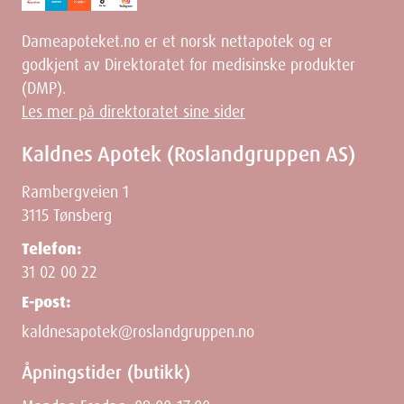
Dimensjoner
Dameapoteket.no er et norsk nettapotek og er
godkjent av Direktoratet for medisinske produkter
(DMP).
Width
7.5
cm
Les mer på direktoratet sine sider
Height
0.5
cm
Kaldnes Apotek (Roslandgruppen AS)
Rambergveien 1
Depth
23.5
cm
3115 Tønsberg
Weight
29
g
Telefon:
31 02 00 22
E-post:
kaldnesapotek@roslandgruppen.no
Åpningstider (butikk)