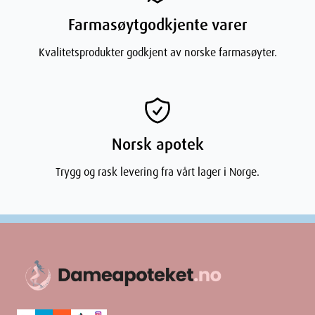
Disse eksemhanskene representerer en praktisk og effektiv
Farmasøytgodkjente varer
løsning for personer som trenger ekstra beskyttelse og pleie av
hendene, samtidig som de er behagelige å bruke over lengre tid.
Kvalitetsprodukter godkjent av norske farmasøyter.
Egenskaper
SKU: 943539
Norsk apotek
Trygg og rask levering fra vårt lager i Norge.
Ingredienser
95 % bambus og 5 % spandex. Innholdet av spandex gjør
hanskene ekstra tettsittende og elastiske i forhold til
håndstørrelsen