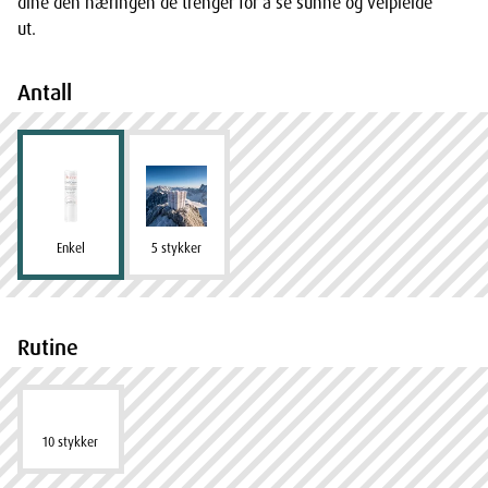
dine den næringen de trenger for å se sunne og velpleide
ut.
Antall
Enkel
5 stykker
Rutine
10 stykker