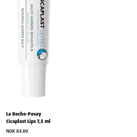
Dimensjoner
Width
1.9
cm
Height
7.4
cm
Depth
1.9
cm
Weight
16
g
La Roche-Posay
Cicaplast Lips 7,5 ml
NOK 84.00