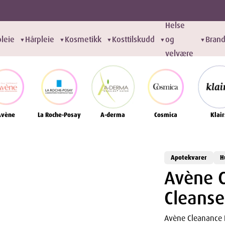
Helse
leie
Hårpleie
Kosmetikk
Kosttilskudd
og
Bran
▼
▼
▼
▼
▼
velvære
Avène
La Roche-Posay
A-derma
Cosmica
Klair
Apotekvarer
H
Avène C
Cleanse
Avène Cleanance 