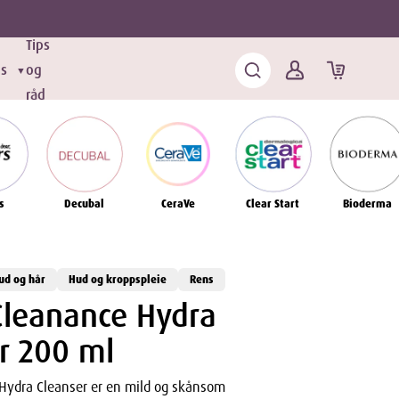
Tips
ds
og
▼
råd
s
Decubal
CeraVe
Clear Start
Bioderma
ud og hår
Hud og kroppspleie
Rens
leanance Hydra
r 200 ml
Hydra Cleanser er en mild og skånsom