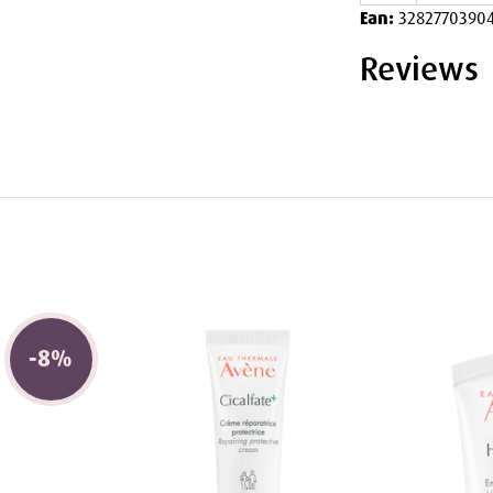
 hals og kropp for en helhetlig pleie.
Ean:
32827703904
g kveld for å opprettholde en ren og
Reviews
laten og skum den opp med litt vann.
, og masser den forsiktig inn i huden med
nn til all rensemelken er fjernet.
håndkle.
-
8
%
p med Avène Termalkildevann på rød og
eam for ekstra fuktighet og pleie.
fortsatt skånsomt mot huden.