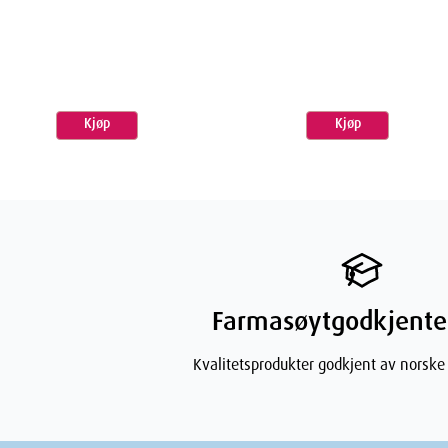
Ingredienser
Avene thermal spring water (avene aqua), water (aq
coco-glucoside, sodium myristoyl glutamate, glycol di
Kjøp
Kjøp
acrylates/c10-30 alkyl acrylate crosspolymer, caprylyl 
glyceryl linoleate, glyceryl linolenate, glyceryl palmi
oil (glycine soja oil), hydrogenated palm glycerides 
hydrogenated castor oil, propanediol, salicylic acid,
sodium hydroxide, tocopherol, trideceth-6.
Farmasøytgodkjente
Kvalitetsprodukter godkjent av norske
Dimensjo