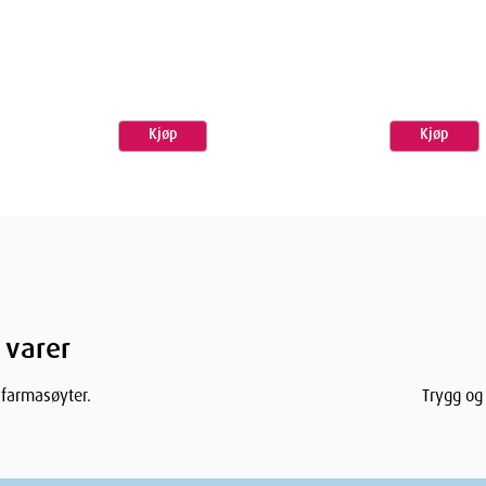
ua), glycerin, sodium cocoamphoacetate,
stearate, glyceryl oleate, sodium chloride,
Kjøp
Kjøp
glycol, citric acid, fragrance (parfum),
tate, glyceryl stearate, glycine soja (soybean)
citrate, peg-30 dipolyhydroxystearate, peg-40
 sodium benzoate, sodium dextran sulfate,
 varer
 farmasøyter.
Trygg og 
ner