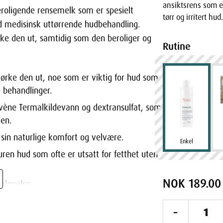
ansiktsrens som er 
roligende rensemelk som er spesielt
tørr og irritert hud.
med medisinsk uttørrende hudbehandling.
ke den ut, samtidig som den beroliger og
Rutine
ørke den ut, noe som er viktig for hud som
 behandlinger.
ène Termalkildevann og dextransulfat, som
den.
sin naturlige komfort og velvære.
Enkel
uren hud som ofte er utsatt for fetthet uten
NOK 189.00
plevelse.
ydra Cleanser
-