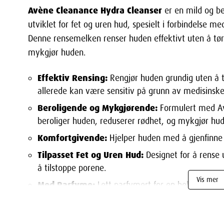
Avène Cleanance Hydra Cleanser
er en mild og be
utviklet for fet og uren hud, spesielt i forbindelse 
Denne rensemelken renser huden effektivt uten å tør
mykgjør huden.
Effektiv Rensing:
Rengjør huden grundig uten å t
allerede kan være sensitiv på grunn av medisinske
Beroligende og Mykgjørende:
Formulert med Av
beroliger huden, reduserer rødhet, og mykgjør hu
Komfortgivende:
Hjelper huden med å gjenfinne 
Tilpasset Fet og Uren Hud:
Designet for å rense 
å tilstoppe porene.
Vis mer
Med Parfyme:
Lett parfymert for en behagelig op
Bruksområder for Avène Cleanance H