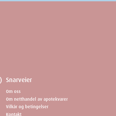
3.3
cm
15.5
cm
7
cm
246
g
)
Snarveier
Om oss
Om netthandel av apotekvarer
Vilkår og betingelser
Kontakt