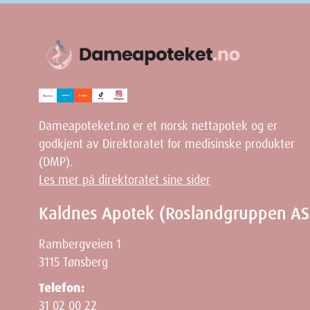
Width
Height
Depth
Weight
Dameapoteket.no er et norsk nettapotek og er
godkjent av Direktoratet for medisinske produkter
(DMP).
Les mer på direktoratet sine sider
Kaldnes Apotek (Roslandgruppen AS
Rambergveien 1
3115 Tønsberg
Telefon:
31 02 00 22