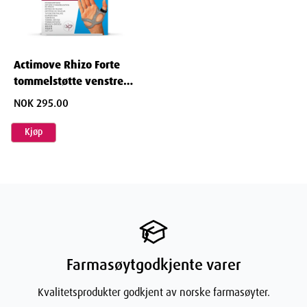
Actimove Rhizo Forte
tommelstøtte venstre
str S 1 stk
NOK 295.00
Kjøp
Farmasøytgodkjente varer
Kvalitetsprodukter godkjent av norske farmasøyter.