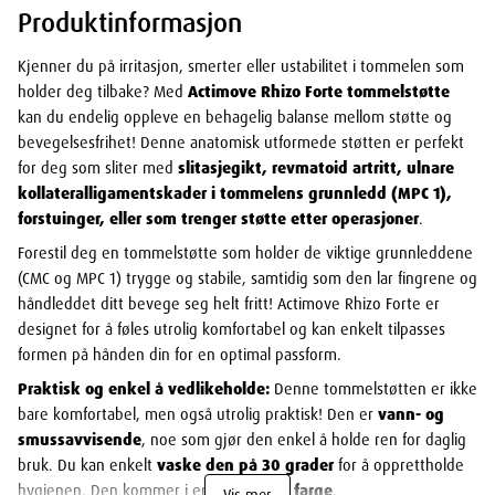
Produktinformasjon
Kjenner du på irritasjon, smerter eller ustabilitet i tommelen som
holder deg tilbake? Med
Actimove Rhizo Forte tommelstøtte
kan du endelig oppleve en behagelig balanse mellom støtte og
bevegelsesfrihet! Denne anatomisk utformede støtten er perfekt
for deg som sliter med
slitasjegikt, revmatoid artritt, ulnare
kollateralligamentskader i tommelens grunnledd (MPC 1),
forstuinger, eller som trenger støtte etter operasjoner
.
Forestil deg en tommelstøtte som holder de viktige grunnleddene
(CMC og MPC 1) trygge og stabile, samtidig som den lar fingrene og
håndleddet ditt bevege seg helt fritt! Actimove Rhizo Forte er
designet for å føles utrolig komfortabel og kan enkelt tilpasses
formen på hånden din for en optimal passform.
Praktisk og enkel å vedlikeholde:
Denne tommelstøtten er ikke
bare komfortabel, men også utrolig praktisk! Den er
vann- og
smussavvisende
, noe som gjør den enkel å holde ren for daglig
bruk. Du kan enkelt
vaske den på 30 grader
for å opprettholde
hygienen. Den kommer i en diskret
grå farge
.
Vis mer