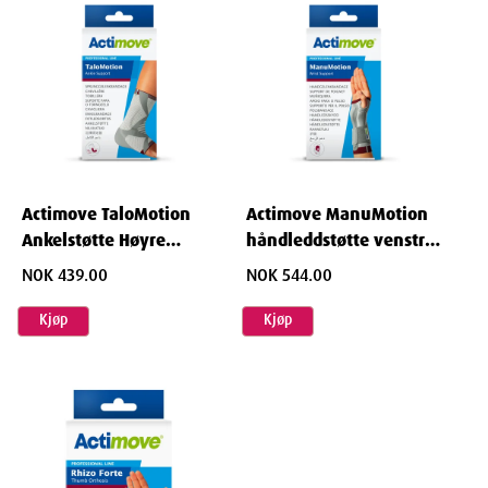
Actimove TaloMotion
Actimove ManuMotion
Ankelstøtte Høyre
håndleddstøtte venstre
Størrelse Large 1 stk
str S 1 stk
NOK 439.00
NOK 544.00
Kjøp
Kjøp