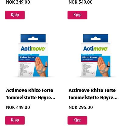
NOK 349.00
NOK 549.00
Width
9.3
cm
Kjøp
Kjøp
Height
6
cm
Depth
15.7
cm
Weight
60
g
Actimove Rhizo Forte
Actimove Rhizo Forte
Tommelstøtte Høyre
tommelstøtte Høyre
Størrelse Small 1 stk
Størrelse Large 1 stk
NOK 449.00
NOK 295.00
Kjøp
Kjøp