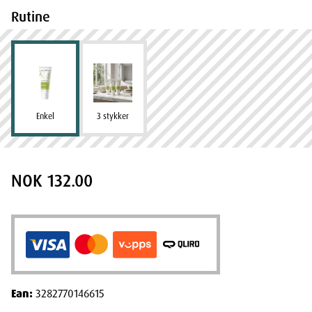
Rutine
Enkel
3 stykker
NOK 132.00
Ean:
3282770146615