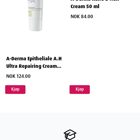
Cream 50 ml
NOK 84.00
A-Derma Epitheliale A.H
Ultra Repairing Cream
40 ml
NOK 124.00
Kjøp
Kjøp