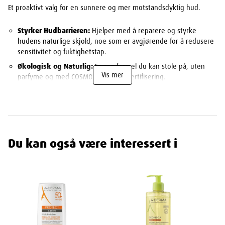
Et proaktivt valg for en sunnere og mer motstandsdyktig hud.
Styrker Hudbarrieren:
Hjelper med å reparere og styrke
hudens naturlige skjold, noe som er avgjørende for å redusere
sensitivitet og fuktighetstap.
Økologisk og Naturlig:
En ren formel du kan stole på, uten
Vis mer
parfyme og med COSMOS ORGANIC-sertifisering.
Ivaretar Hudens Mikroflora:
En balansert mikroflora er
nøkkelen til en sunn hud. Denne kremen er formulert for å
støtte dette delikate økosystemet.
Allsidig og Skånsom:
Så ren og mild at den kan brukes på
hele ansiktet, halsen og selv rundt øynene.
Du kan også være interessert i
Din Daglige Rutine for en Sterkere Hud
Påføres morgen og kveld på renset hud for å gi kontinuerlig styrke
og fuktighet til hudbarrieren. Fungerer utmerket alene, eller som
et ekstra beskyttende lag over et annet A-Derma Biology-produkt.
Invester i din huds langsiktige helse med en krem som styrker
innenfra.