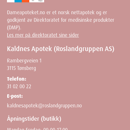
Dameapoteket.no er et norsk nettapotek og er
godkjent av Direktoratet for medisinske produkter
(DMP).
Les mer på direktoratet sine sider
Kaldnes Apotek (Roslandgruppen AS)
Rambergveien 1
3115 Tønsberg
Telefon:
31 02 00 22
E-post:
kaldnesapotek@roslandgruppen.no
Åpningstider (butikk)
Mandag-Fredag: 09:00-17:00