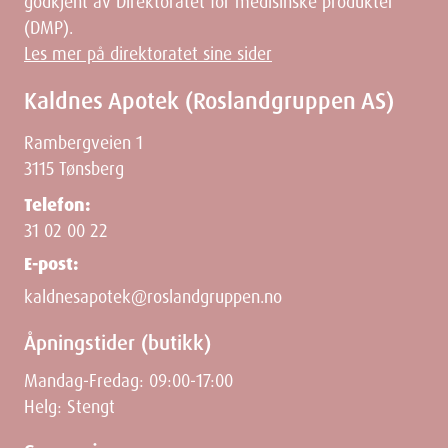
godkjent av Direktoratet for medisinske produkter
(DMP).
Les mer på direktoratet sine sider
Kaldnes Apotek (Roslandgruppen AS)
Rambergveien 1
3115 Tønsberg
Telefon:
31 02 00 22
E-post:
kaldnesapotek@roslandgruppen.no
Åpningstider (butikk)
Mandag-Fredag: 09:00-17:00
Helg: Stengt