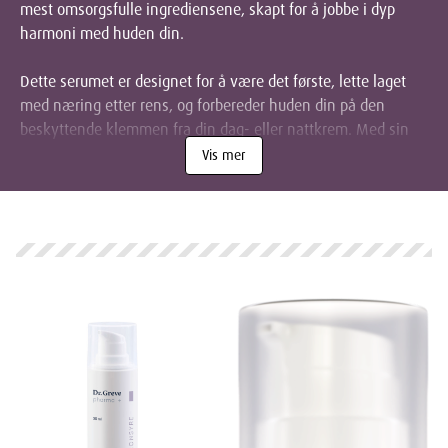
mest omsorgsfulle ingrediensene, skapt for å jobbe i dyp
harmoni med huden din.
Dette serumet er designet for å være det første, lette laget
med næring etter rens, og forbereder huden din på den
beskyttende klemmen fra din dag- eller nattkrem. Med sin
silkemyke konsistens trekker det umiddelbart inn og leverer
Vis mer
målrettet pleie der huden trenger det som mest, noe som er
spesielt verdifullt i den skiftende norske høstluften.
En Dyrebar Dråpe Velvære
Utviklet med den samme apotektryggheten som resten av
serien, er Dr. Greve Serum parfymefritt og skapt med en dyp
respekt for sensitiv hud. Det er et lite, daglig ritual som utgjør
en stor forskjell.
Hva Kan Dette Milde Serumet Gjøre for
Deg?