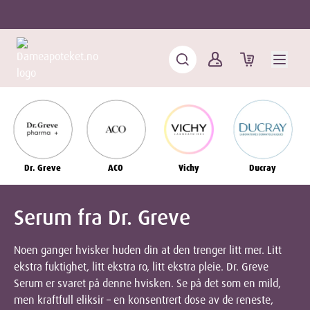
Dr. Greve
ACO
Vichy
Ducray
Serum fra Dr. Greve
Noen ganger hvisker huden din at den trenger litt mer. Litt
ekstra fuktighet, litt ekstra ro, litt ekstra pleie. Dr. Greve
Serum er svaret på denne hvisken. Se på det som en mild,
men kraftfull eliksir – en konsentrert dose av de reneste,