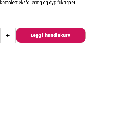
 komplett eksfoliering og dyp fuktighet
+
Legg i handlekurv