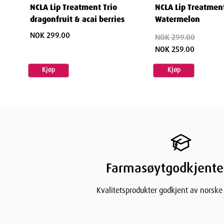
Egenskaper
NCLA Lip Treatment Trio
NCLA Lip Treatment
dragonfruit & acai berries
Watermelon
Navn:
NOK 299.00
NOK 299.00
NCLA Body Duo Amalfi Coast
NOK 259.00
Varenummer:
Kjøp
Kjøp
890195
Leverandør:
Motion Oslo AS
Ingredienser
Farmasøytgodkjente
Sugar Scrub: Sucrose (White Sugar), Glycerin, Purifie
Kvalitetsprodukter godkjent av norske
(Hostapon SCI), Propylene Glycol, Disodium Laureth Su
Chloride), Butyrospermum Parkii (Organic Shea) Butt