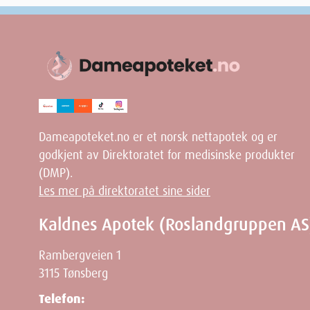
Mangifera Indica Seed (Mango) Butter, Organic Hemps
Fragrance Oil Body Butter: Deionized Water (Aqua), 
Cocoa (Theobroma Cacao) Butter, Mango (Mangifera Ind
20, Stearic Acid, Organic Sunflower (Heleanthus Annuus
Sweet Almond Oil (Prunus Amygdalus Dulcis), Organic
(Aloe Barbadensis) Leaf Extract, Cucumber (Cucumis Sat
Aurantium Dulcis) Fruit Extract (Vitamin C), Lemon (Cit
Dameapoteket.no er et norsk nettapotek og er
Benzoic Acid, Propanediol, Sorbitan Caprylate, Fragra
godkjent av Direktoratet for medisinske produkter
(DMP).
Les mer på direktoratet sine sider
Kaldnes Apotek (Roslandgruppen AS
Rambergveien 1
3115 Tønsberg
Telefon: