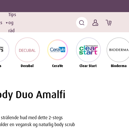
Tips
ds
og
▼
råd
s
Decubal
CeraVe
Clear Start
Bioderma
ody Duo Amalfi
 strålende hud med dette 2-stegs
older en vegansk og naturlig body scrub