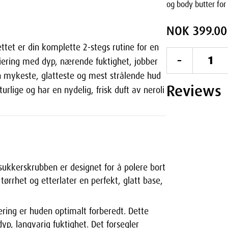
og body butter for
NOK 399.00
ettet er din komplette 2-stegs rutine for en
-
liering med dyp, nærende fuktighet, jobber
in mykeste, glatteste og mest strålende hud
Reviews
lige og har en nydelig, frisk duft av neroli
ukkerskrubben er designet for å polere bort
tørrhet og etterlater en perfekt, glatt base,
ering er huden optimalt forberedt. Dette
p, langvarig fuktighet. Det forsegler