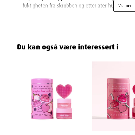
fuktigheten fra skrubben og etterlater huden utro
Vis mer
Slik Bruker du Rutinen for Best Effekt
Bruk Skrubben (2-3 ganger i uken):
Masser i si
på tørr hud før du skrur på vannet. For en mildere 
Du kan også være interessert i
Bruk Smøret (Daglig):
Etter hver dusj, påfør Body
fuktigheten. Masser godt inn til det er absorbert.
Rene Ingredienser for et Strålende Resultat
Formulert med rene, naturlige og veganske ingrediense
du kun gir huden din det beste.
Oppdag Din Mykeste Hud Noensinne!
Invester i en komplett rutine som gir synlige resultate