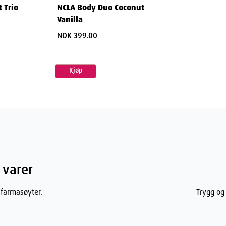
 Trio
NCLA Body Duo Coconut
Vanilla
NOK 399.00
Kjøp
 varer
d Water, Sodium Cocoyl Isethothionate
 farmasøyter.
Trygg og 
lfosuccinate, Stearic Acid, Salt (Sodium
er, Theobroma Cacao Seed (Cocoa Butter),