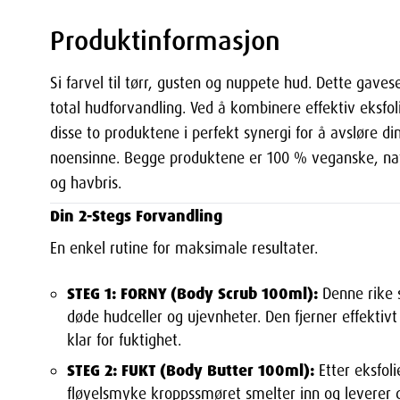
Produktinformasjon
Si farvel til tørr, gusten og nuppete hud. Dette gaves
total hudforvandling. Ved å kombinere effektiv eksfo
disse to produktene i perfekt synergi for å avsløre d
noensinne. Begge produktene er 100 % veganske, natur
og havbris.
Din 2-Stegs Forvandling
En enkel rutine for maksimale resultater.
STEG 1: FORNY (Body Scrub 100ml):
Denne rike s
døde hudceller og ujevnheter. Den fjerner effektivt 
klar for fuktighet.
STEG 2: FUKT (Body Butter 100ml):
Etter eksfoli
fløyelsmyke kroppssmøret smelter inn og leverer dy