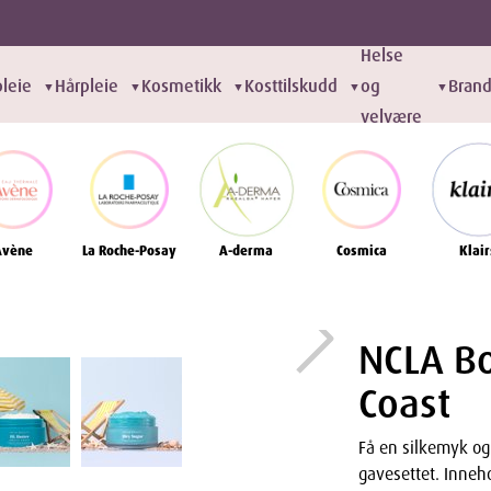
Helse
leie
Hårpleie
Kosmetikk
Kosttilskudd
og
Bran
▼
▼
▼
▼
▼
velvære
Avène
La Roche-Posay
A-derma
Cosmica
Klair
NCLA B
Coast
Få en silkemyk og
gavesettet. Inneh