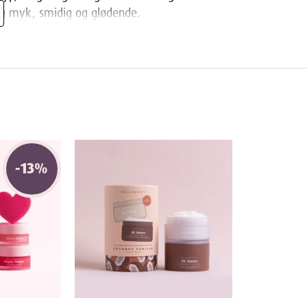
lig myk, smidig og glødende.
rkulære bevegelser. For en dyp skrubb, bruk
polering, bruk på fuktig hud. Skyll godt av.
 Butter på lett fuktig hud for å låse inn
-
13
%
r. Helt uten syntetiske fargestoffer, slik at
r.