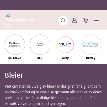
Dr. Greve
ACO
Vichy
Ducray
Bleier
Vårt omfattende utvalg av bleier er designet for å gi ditt barn
optimal komfort og beskyttelse gjennom alle stadier av deres
utvikling. Vi forstår at riktige bleier er avgjørende for både
barnets velvære og din ro i hverdagen.