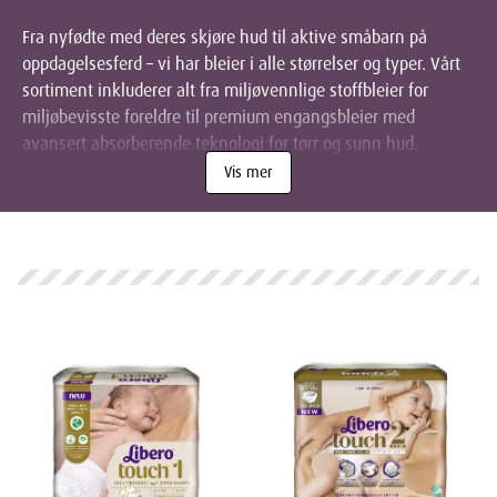
Fra nyfødte med deres skjøre hud til aktive småbarn på
oppdagelsesferd – vi har bleier i alle størrelser og typer. Vårt
sortiment inkluderer alt fra miljøvennlige stoffbleier for
miljøbevisste foreldre til premium engangsbleier med
avansert absorberende teknologi for tørr og sunn hud.
Vis mer
Alle våre bleier er nøye utvalgt for å minimere risikoen for
utslett og irritasjon, med myke, pustende materialer som er
skånsomme mot sensitiv babyhud. Mange av våre modeller
har også praktiske indikatorer som viser når det er på tide
med bleieskift.