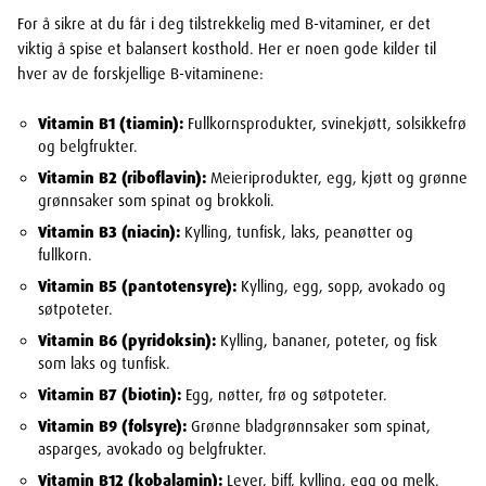
For å sikre at du får i deg tilstrekkelig med B-vitaminer, er det
viktig å spise et balansert kosthold. Her er noen gode kilder til
hver av de forskjellige B-vitaminene:
Vitamin B1 (tiamin):
Fullkornsprodukter, svinekjøtt, solsikkefrø
og belgfrukter.
Vitamin B2 (riboflavin):
Meieriprodukter, egg, kjøtt og grønne
grønnsaker som spinat og brokkoli.
Vitamin B3 (niacin):
Kylling, tunfisk, laks, peanøtter og
fullkorn.
Vitamin B5 (pantotensyre):
Kylling, egg, sopp, avokado og
søtpoteter.
Vitamin B6 (pyridoksin):
Kylling, bananer, poteter, og fisk
som laks og tunfisk.
Vitamin B7 (biotin):
Egg, nøtter, frø og søtpoteter.
Vitamin B9 (folsyre):
Grønne bladgrønnsaker som spinat,
asparges, avokado og belgfrukter.
Vitamin B12 (kobalamin):
Lever, biff, kylling, egg og melk.