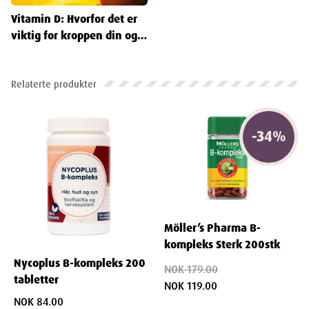
En Sunn Livsstil
Vitamin D: Hvorfor det er
viktig for kroppen din og
hvordan du får nok
Relaterte produkter
-
34
%
Möller’s Pharma B-
kompleks Sterk 200stk
Nycoplus B-kompleks 200
NOK 179.00
tabletter
NOK 119.00
NOK 84.00