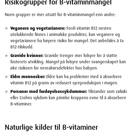
Risikogrupper for B-vitaminmangel
Noen grupper er mer utsatt for B-vitaminmangel enn andre:
Veganere og vegetarianere:
Fordi vitamin B12 nesten
utelukkende finnes i animalske produkter, kan veganere og
vegetarianere ha høyere risiko for mangel. Det anbefales å ta
B12-tilskudd.
Gravide kvinner:
Gravide trenger mer folsyre for å støtte
fosterets utvikling. Mangel på folsyre under svangerskapet kan
øke risikoen for nevralrørsdefekter hos babyen.
Eldre mennesker:
Eldre kan ha problemer med å absorbere
vitamin B12 på grunn av redusert syreproduksjon i magen.
Personer med fordøyelsessykdommer:
Tilstander som cøliaki
eller Crohns sykdom kan påvirke kroppens evne til å absorbere
B-vitaminer.
Naturlige kilder til B-vitaminer