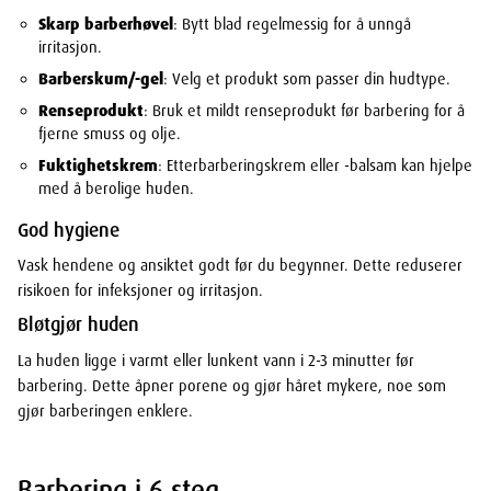
Skarp barberhøvel
: Bytt blad regelmessig for å unngå
irritasjon.
Barberskum/-gel
: Velg et produkt som passer din hudtype.
Renseprodukt
: Bruk et mildt renseprodukt før barbering for å
fjerne smuss og olje.
Fuktighetskrem
: Etterbarberingskrem eller -balsam kan hjelpe
med å berolige huden.
God hygiene
Vask hendene og ansiktet godt før du begynner. Dette reduserer
risikoen for infeksjoner og irritasjon.
Bløtgjør huden
La huden ligge i varmt eller lunkent vann i 2-3 minutter før
barbering. Dette åpner porene og gjør håret mykere, noe som
gjør barberingen enklere.
Barbering i 6 steg