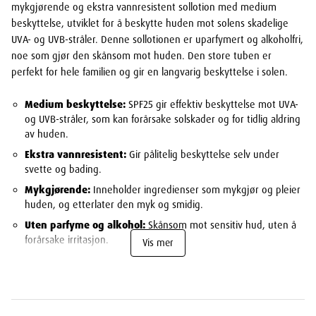
mykgjørende og ekstra vannresistent sollotion med medium
beskyttelse, utviklet for å beskytte huden mot solens skadelige
UVA- og UVB-stråler. Denne sollotionen er uparfymert og alkoholfri,
noe som gjør den skånsom mot huden. Den store tuben er
perfekt for hele familien og gir en langvarig beskyttelse i solen.
Medium beskyttelse:
SPF25 gir effektiv beskyttelse mot UVA-
og UVB-stråler, som kan forårsake solskader og for tidlig aldring
av huden.
Ekstra vannresistent:
Gir pålitelig beskyttelse selv under
svette og bading.
Mykgjørende:
Inneholder ingredienser som mykgjør og pleier
huden, og etterlater den myk og smidig.
Uten parfyme og alkohol:
Skånsom mot sensitiv hud, uten å
forårsake irritasjon.
Vis mer
Stor tube:
Den store størrelsen gjør den ideell for hele
familien, slik at alle kan beskyttes effektivt i solen.
Bruksområder