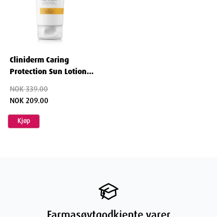
Height
20.5
cm
Depth
7.7
cm
Cliniderm Caring
Protection Sun Lotion
Weight
278
g
SPF50 250ml
NOK 339.00
NOK 209.00
Kjøp
Farmasøytgodkjente varer