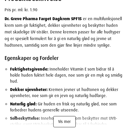
Pris pr. ml: kr. 1.90
Dr. Greve Pharma Farget Dagkrem SPF15
er en multifunksjonell
krem som gir fuktighet, dekker ujevnheter og beskytter huden
mot skadelige UV-stråler. Denne kremen passer for alle hudtyper
og er spesielt formulert for å gi en naturlig glød og jevne ut
hudtonen, samtidig som den gjør fine linjer mindre synlige.
Egenskaper og Fordeler
Fuktighetsgivende:
Inneholder Vitamin E som bidrar til å
holde huden fuktet hele dagen, noe som gir en myk og smidig
hud.
Dekker ujevnheter:
Kremen jevner ut hudtonen og dekker
ujevnheter, noe som gir en jevn og naturlig hudfarge.
Naturlig glød:
Gir huden en frisk og naturlig glød, noe som
forbedrer hudens generelle utseende.
Solbeskyttelse:
Inneholder SPF 15 som beskytter mot UVB-
Vis mer
stråler, samt UVA-beskyttelse som bidrar til å forhindre