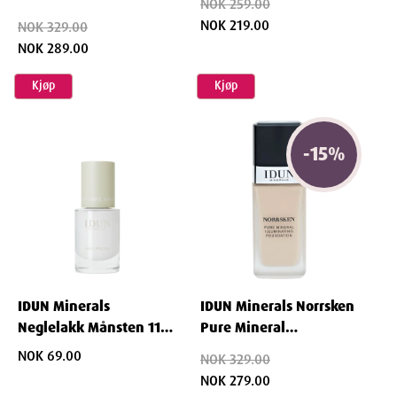
NOK 259.00
Illuminating Foundation
NOK 219.00
NOK 329.00
Disa 30 ml
NOK 289.00
Kjøp
Kjøp
-
15
%
IDUN Minerals
IDUN Minerals Norrsken
Neglelakk Månsten 11
Pure Mineral
ml
Illuminating Foundation
NOK 69.00
NOK 329.00
30 ml - Saga
NOK 279.00