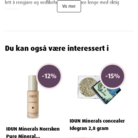
lett å rengjøre og vedlikeholde, og vil vare lenge med riktig
Vis mer
omsorg.
For å bruke IDUN Minerals Eye Definer Brush, påfør øyenskygge
eller eyeliner på børstehårene og deretter påfør på ønsket
område. Jobb produktet inn med små bevegelser for en jevn og
feilfri applikasjon.
Du kan også være interessert i
Egenskaper
Navn
:
IDUN
Minerals Eye Definer Brush
-
12
%
-
15
%
Leverandør
: Letsfaceit Nordic As
Varenummer
: 992787
Ingredienser
IDUN Minerals concealer
Består av det syntetiske materialet taklon
Idegran 2,8 gram
IDUN Minerals Norrsken
Pure Mineral