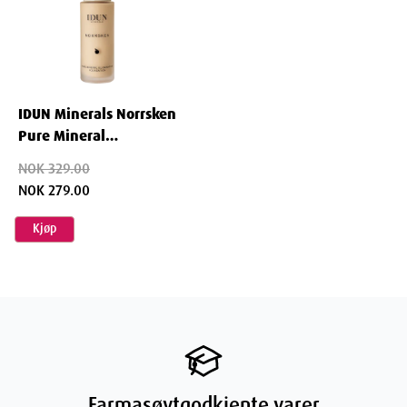
IDUN Minerals Norrsken
Pure Mineral
Illuminating Foundation
NOK 329.00
Freja 30 ml
NOK 279.00
Kjøp
Farmasøytgodkjente varer