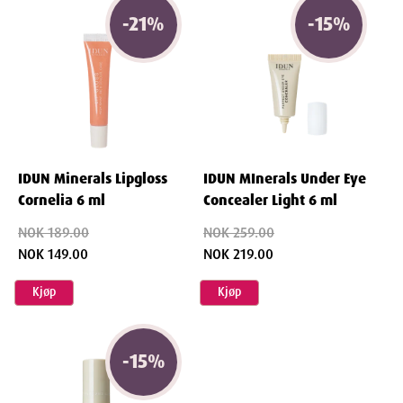
-
21
%
-
15
%
IDUN Minerals Lipgloss
IDUN MInerals Under Eye
Cornelia 6 ml
Concealer Light 6 ml
NOK 189.00
NOK 259.00
NOK 149.00
NOK 219.00
Kjøp
Kjøp
-
15
%