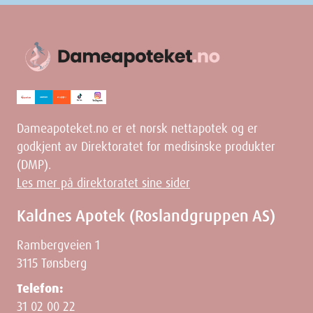
grundig rengjøring mellom tennene med en skånsom og
brukervennlig løsning. Hold munnen frisk og sunn ved daglig bruk
av disse innovative tannstikkene.
Egenskaper
Navn
: Ekulf Tenderpicks tannstikke grønn str M/L 24 stk
Leverandør
:
Varenummer
: 822467
Dameapoteket.no er et norsk nettapotek og er
Ingredienser
godkjent av Direktoratet for medisinske produkter
(DMP).
Les mer på direktoratet sine sider
Kaldnes Apotek (Roslandgruppen AS)
Dimensjoner
Rambergveien 1
3115 Tønsberg
Width
9
cm
Telefon:
31 02 00 22