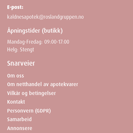
Height
0.5
cm
E-post:
kaldnesapotek@roslandgruppen.no
Depth
14
cm
Åpningstider (butikk)
Weight
27
g
Mandag-Fredag: 09:00-17:00
Helg: Stengt
Snarveier
Om oss
Om netthandel av apotekvarer
Vilkår og betingelser
Kontakt
Personvern (GDPR)
Samarbeid
Annonsere