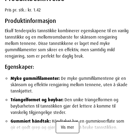
Pris pr. stk.: kr. 1.42
Produktinformasjon
Ekulf Tenderpicks tannstikke kombinerer egenskapene til en vanlig
tannstikke og en mellomromsbørste for skånsom rengjøring
mellom tennene. Disse tannstikkene er laget med myke
gummifilamenter som sikrer en effektiv, men samtidig mild
rengjøring, som er perfekt for daglig bruk.
Egenskaper:
Myke gummifilamenter:
De myke gummifilamentene gir en
skånsom og effektiv rengjøring mellom tennene, uten å skade
tannkjøttet.
Triangelformet og bøybar:
Den unike triangelformen og
bøybarheten til tannstikken gjør det lettere å komme til
vanskelig tilgjengelige steder.
Gummiert håndtak:
Håndtaket har en gummioverflate som
Vis mer
gir et godt grep og gjør det enklere å bruke tannstikken.