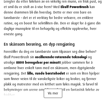
Lengter du etter følelsen av en virkelig ren munn, en frisk pust, og
et smil du er stolt av å vise frem? Med
Ekulf PowerBrush
kan
denne drømmen bli din hverdag. Dette er mer enn bare en
tannbørste – det er et verktøy for bedre velvære, en enklere
rutine, og en boost for selvtilliten din. Den er skapt for å gjøre din
daglige munnpleie til en behagelig og effektiv opplevelse, hver
eneste gang.
En skånsom berøring, en dyp rengjøring
Forestiller du deg en tannbørste som tilpasser seg dine behov?
Ekulf PowerBrush sin
oscillerende-roterende teknologi
og
utrolige
8800 bevegelser per minutt
jobber sammen for å
omfavne hver enkelt tann med en skånsom, men dyptgående
rengjøring. Det
lille, runde børstehodet
er som en liten hjelper
som finner veien til de vanskeligste kriker og kroker, og fjerner
plakk og matrester med en letthet som føles magisk. Si farvel til
bekymringer om urene områder og hei til en fantastisk følelse av
Vis mer
friskhet.
Din personlige tannpleier, alltid ved din side