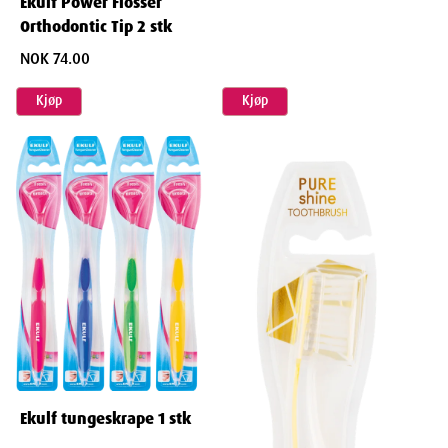
Ekulf Power Flosser
ABS-plast, Nylon, Li-Ion batteri
Orthodontic Tip 2 stk
NOK 74.00
Kjøp
Kjøp
Ekulf tungeskrape 1 stk