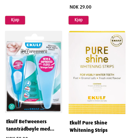
NOK 29.00
Kjøp
Kjøp
Ekulf BeTweeners
Ekulf Pure Shine
tanntrådbøyle med
Whitening Strips
tannstikke 20 stk