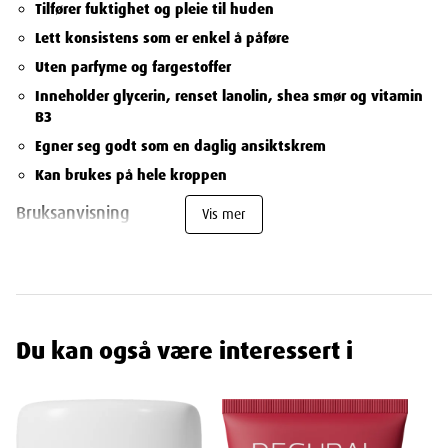
Tilfører fuktighet og pleie til huden
Lett konsistens som er enkel å påføre
Uten parfyme og fargestoffer
Inneholder glycerin, renset lanolin, shea smør og vitamin
B3
Egner seg godt som en daglig ansiktskrem
Kan brukes på hele kroppen
Bruksanvisning
Vis mer
Anvendelse
Påfør Decubal Face Cream på ren og tørr hud etter behov. Kremen
kan brukes både morgen og kveld, og er egnet for daglig bruk.
Den milde formelen gjør den ideell for bruk på ansiktet, men den
kan også brukes på andre tørre områder av kroppen.
Du kan også være interessert i
Til bruk på tørr og sensitiv hud
Denne kremen er spesielt formulert for tørr og sensitiv hud. Den
inneholder fuktighetsgivende ingredienser som glycerin og renset
lanolin, samt shea smør for ekstra pleie og næring. Vitamin B3