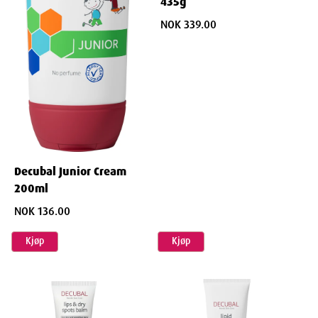
435g
NOK 339.00
Dimensjoner
Width
8
cm
Height
4.59
cm
Decubal Junior Cream
200ml
Depth
8
cm
NOK 136.00
Kjøp
Kjøp
Weight
116
g