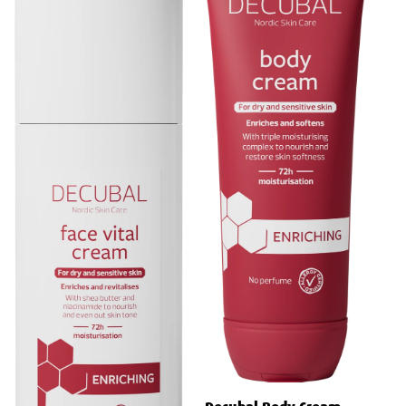
bidrar til å gjenoppbygge hudens naturlige barriere, noe som gir
en sunn og balansert hud.
Viktig informasjon
Sikkerhet og hensyn
Decubal Face Cream er fri for parfyme og fargestoffer, noe som
gjør den trygg for sensitiv hud.
Fettinnholdet i kremen er 16 %, noe som gir en balansert
fuktighetsgivende effekt uten å føles fet på huden.
Oppbevares utilgjengelig for barn.
Pakningsvedlegg
Les alltid pakningsvedlegget nøye før bruk for fullstendige
instruksjoner og sikkerhetsinformasjon.
Decubal Face Cream er en effektiv og mild fuktighetskrem som er
perfekt for daglig pleie av tørr og sensitiv hud. Med sin lette
konsistens og næringsrike ingredienser som glycerin, renset
lanolin, shea smør og vitamin B3, gir denne kremen fuktighet og