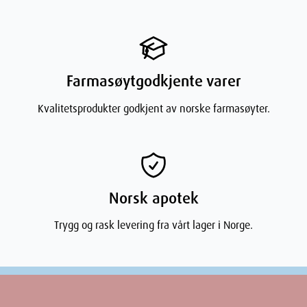
Height
2.6
cm
Depth
10.19
cm
Farmasøytgodkjente varer
Kvalitetsprodukter godkjent av norske farmasøyter.
Weight
20
g
Norsk apotek
Trygg og rask levering fra vårt lager i Norge.