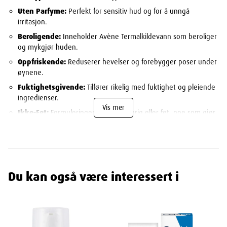
Uten Parfyme:
Perfekt for sensitiv hud og for å unngå
irritasjon.
Beroligende:
Inneholder Avène Termalkildevann som beroliger
og mykgjør huden.
Oppfriskende:
Reduserer hevelser og forebygger poser under
øynene.
Fuktighetsgivende:
Tilfører rikelig med fuktighet og pleiende
ingredienser.
Vis mer
Ikke-Fet:
Formuleringen er ikke klebrig eller fet, noe som gjør
den behagelig å bruke.
Bruksanvisning
Rengjøring:
Start med å rengjøre ansiktet og øyeområdet
grundig.
Du kan også være interessert i
Påføring:
Påfør en liten mengde av kremen rundt øyeområdet.
Massasje:
Masser forsiktig inn i huden med lette, klappende
bevegelser.