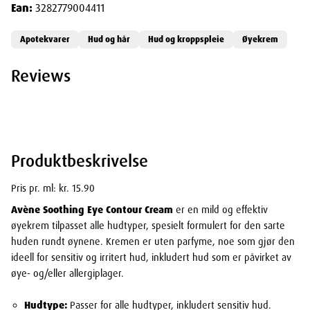
Ean:
3282779004411
Apotekvarer
Hud og hår
Hud og kroppspleie
Øyekrem
Reviews
Produktbeskrivelse
Pris pr. ml: kr. 15.90
Avène Soothing Eye Contour Cream
er en mild og effektiv
øyekrem tilpasset alle hudtyper, spesielt formulert for den sarte
huden rundt øynene. Kremen er uten parfyme, noe som gjør den
ideell for sensitiv og irritert hud, inkludert hud som er påvirket av
øye- og/eller allergiplager.
Hudtype:
Passer for alle hudtyper, inkludert sensitiv hud.