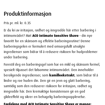
Produktinformasjon
Pris pr. ml: kr. 0.35
Er du lei av irritasjon, rødhet og inngrodde hår etter barbering i
intimområdet? Møt
ACO Intimate Sensitive Shave
– din nye
favoritt for en skånsom og effektiv barberingsrutine! Denne
barberingsgelen er formulert med omsorgsfullt utvalgte
ingredienser som bidrar til å redusere risikoen for hudproblemer
under barbering.
Forestil deg en barberingsgel som har en mild og skånsom formel,
spesielt tilpasset det følsomme intimområdet. Den inneholder
beroligende ingredienser, som
kamilleekstrakt
, som bidrar til å
lindre og roe huden din. Den gir en jevn og glatt barbering,
samtidig som den reduserer risikoen for irritasjon, rødhet og
inngrodde hår. Den kremaktige konsistensen gir en god
glideeffekt og sikrer en behagelig barberingsopplevelse.
Fordelene med ACO Intimate Sensitive Shave er mange: